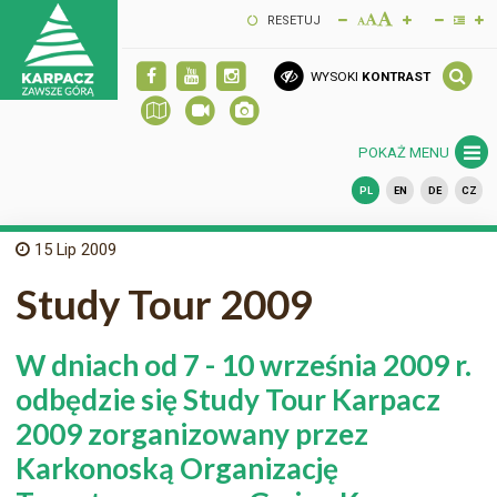
RESETUJ
WYSOKI
KONTRAST
POKAŻ MENU
PL
EN
DE
CZ
15
Lip 2009
Study Tour 2009
W dniach od 7 - 10 września 2009 r.
odbędzie się Study Tour Karpacz
2009 zorganizowany przez
Karkonoską Organizację