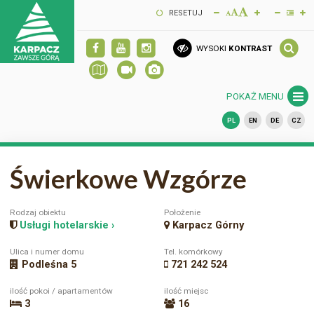
RESETUJ
WYSOKI
KONTRAST
POKAŻ MENU
PL
EN
DE
CZ
Świerkowe Wzgórze
Rodzaj obiektu
Położenie
Usługi hotelarskie ›
Karpacz Górny
Ulica i numer domu
Tel. komórkowy
Podleśna 5
721 242 524
ilość pokoi / apartamentów
ilość miejsc
3
16