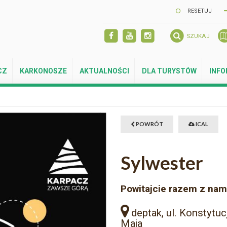
RESETUJ
SZUKAJ
CZ
KARKONOSZE
AKTUALNOŚCI
DLA TURYSTÓW
INF
POWRÓT
ICAL
Sylwester
Powitajcie razem z nam
deptak, ul. Konstytucj
Maja