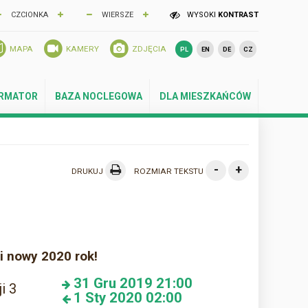
CZCIONKA
WIERSZE
WYSOKI
KONTRAST
MAPA
KAMERY
ZDJĘCIA
PL
EN
DE
CZ
ORMATOR
BAZA NOCLEGOWA
DLA MIESZKAŃCÓW
-
+
DRUKUJ
ROZMIAR TEKSTU
i nowy 2020 rok!
31
Gru 2019
21:00
i 3
1
Sty 2020
02:00