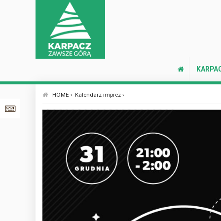
KARPA
HOME ›
Kalendarz imprez ›