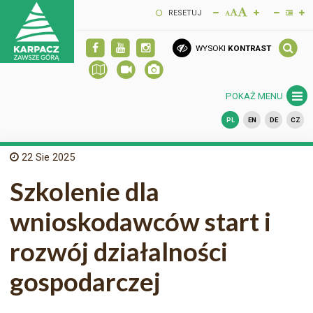
RESETUJ
WYSOKI
KONTRAST
POKAŻ MENU
PL
EN
DE
CZ
22
Sie 2025
Szkolenie dla
wnioskodawców start i
rozwój działalności
gospodarczej