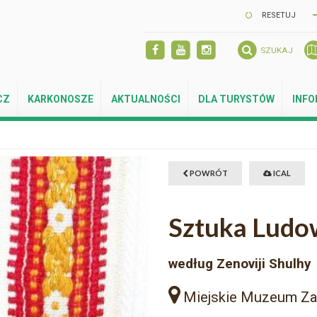
RESETUJ
SZUKAJ
CZ
KARKONOSZE
AKTUALNOŚCI
DLA TURYSTÓW
INF
POWRÓT
ICAL
Sztuka Ludow
według Zenoviji Shulhy
Miejskie Muzeum Z