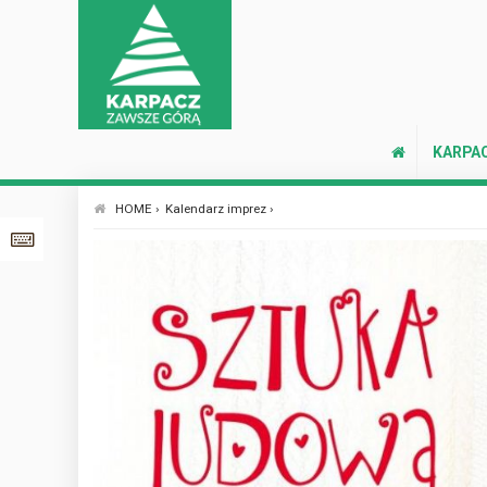
KARPA
HOME ›
Kalendarz imprez ›