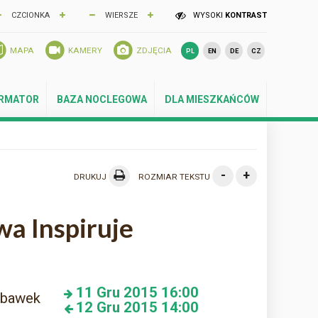
CZCIONKA
WIERSZE
WYSOKI
KONTRAST
MAPA
KAMERY
ZDJĘCIA
PL
EN
DE
CZ
ORMATOR
BAZA NOCLEGOWA
DLA MIESZKAŃCÓW
-
+
DRUKUJ
ROZMIAR TEKSTU
a Inspiruje
11
Gru 2015
16:00
abawek
12
Gru 2015
14:00