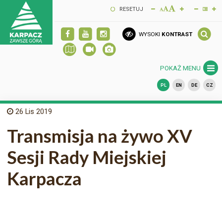
RESETUJ
WYSOKI
KONTRAST
POKAŻ MENU
PL
EN
DE
CZ
26
Lis 2019
Transmisja na żywo XV
Sesji Rady Miejskiej
Karpacza