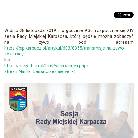
W dniu 28 listopada 2019 r. o godzinie 9:30, rozpocznie się XIV
sesja Rady Miejskiej Karpacza, którą będzie można zobaczyć
na żywo pod adresem
https://bip.karpacz.pl/artykul/603/8355/transmisje-na-zywo-
sesji-rady
lub
https://hdsystem.pl/fms/video/index.php?
streamName=karpaczsesja&live=-1