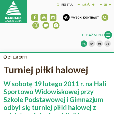
RESETUJ
WYSOKI
KONTRAST
POKAŻ MENU
PL
EN
DE
CZ
21
Lut 2011
Turniej piłki halowej
W sobotę 19 lutego 2011 r. na Hali
Sportowo Widowiskowej przy
Szkole Podstawowej i Gimnazjum
odbył się turniej piłki halowej z