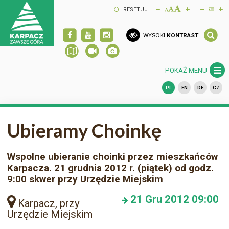
RESETUJ
WYSOKI
KONTRAST
POKAŻ MENU
PL
EN
DE
CZ
Ubieramy Choinkę
Wspolne ubieranie choinki przez mieszkańców
Karpacza. 21 grudnia 2012 r. (piątek) od godz.
9:00 skwer przy Urzędzie Miejskim
21
Gru 2012
09:00
Karpacz, przy
Urzędzie Miejskim