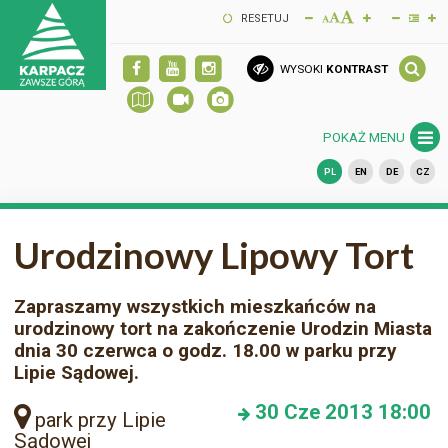
RESETUJ
WYSOKI
KONTRAST
POKAŻ MENU
PL
EN
DE
CZ
Urodzinowy Lipowy Tort
Zapraszamy wszystkich mieszkańców na
urodzinowy tort na zakończenie Urodzin Miasta
dnia 30 czerwca o godz. 18.00 w parku przy
Lipie Sądowej.
30
Cze 2013
18:00
park przy Lipie
Sądowej