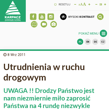
RESETUJ
WYSOKI
KONTRAST
POKAŻ MENU
PL
EN
DE
CZ
8
Wrz 2011
Utrudnienia w ruchu
drogowym
UWAGA !! Drodzy Państwo jest
nam niezmiernie miło zaprosić
Państwa na 4 rundę niezwykle