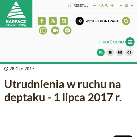
RESETUJ
WYSOKI
KONTRAST
POKAŻ MENU
PL
EN
DE
CZ
28
Cze 2017
Utrudnienia w ruchu na
deptaku - 1 lipca 2017 r.