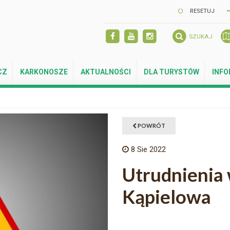
RESETUJ
SZUKAJ
CZ
KARKONOSZE
AKTUALNOŚCI
DLA TURYSTÓW
INF
POWRÓT
8
Sie 2022
Utrudnienia w
Kąpielowa