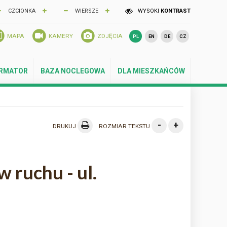
CZCIONKA
WIERSZE
WYSOKI
KONTRAST
MAPA
KAMERY
ZDJĘCIA
PL
EN
DE
CZ
ORMATOR
BAZA NOCLEGOWA
DLA MIESZKAŃCÓW
-
+
DRUKUJ
ROZMIAR TEKSTU
 ruchu - ul.