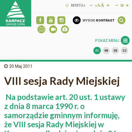
RESETUJ
WYSOKI
KONTRAST
POKAŻ MENU
PL
EN
DE
CZ
20
Maj 2011
VIII sesja Rady Miejskiej
Na podstawie art. 20 ust. 1 ustawy
z dnia 8 marca 1990 r. o
samorządzie gminnym informuję,
że VIII sesja Rady Miejskiej w