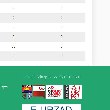
0
0
0
0
0
0
0
0
36
0
0
0
Urząd Miejski w Karpaczu
lnymi