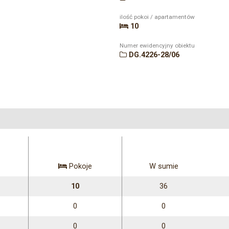
ilość pokoi / apartamentów
10
Numer ewidencyjny obiektu
DG.4226-28/06
Pokoje
W sumie
10
36
0
0
0
0