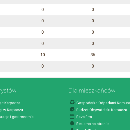
0
0
0
0
0
0
0
0
10
36
0
0
rystów
Dla mieszkańców
je Karpacza
Gospodarka Odpadami Komuna
i w Karpaczu
Budżet Obywatelski Karpacza
racje i gastronomia
Baza firm
Reklama na stronie