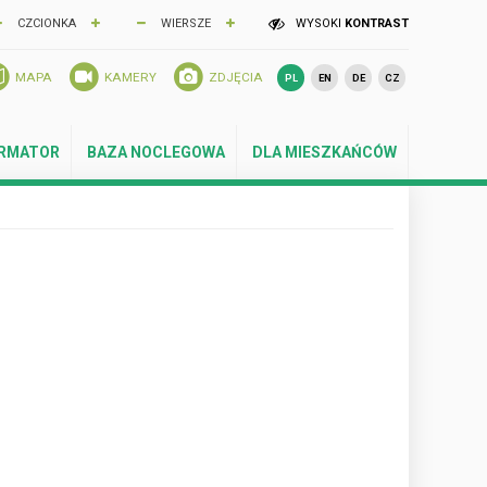
CZCIONKA
WIERSZE
WYSOKI
KONTRAST
MAPA
KAMERY
ZDJĘCIA
PL
EN
DE
CZ
ORMATOR
BAZA NOCLEGOWA
DLA MIESZKAŃCÓW