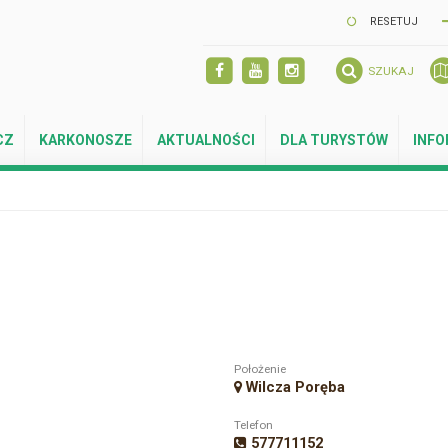
RESETUJ
SZUKAJ
CZ
KARKONOSZE
AKTUALNOŚCI
DLA TURYSTÓW
INF
Położenie
Wilcza Poręba
Telefon
577711152