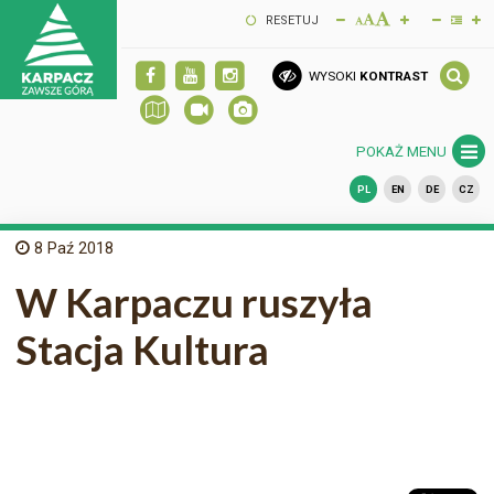
RESETUJ
WYSOKI
KONTRAST
POKAŻ MENU
PL
EN
DE
CZ
8
Paź 2018
W Karpaczu ruszyła
Stacja Kultura