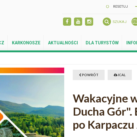
RESETUJ
SZUKAJ
CZ
KARKONOSZE
AKTUALNOŚCI
DLA TURYSTÓW
INF
POWRÓT
ICAL
Wakacyjne w
Ducha Gór". 
po Karpaczu