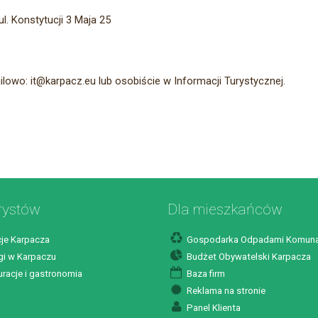
l. Konstytucji 3 Maja 25
lowo: it@karpacz.eu lub osobiście w Informacji Turystycznej.
rystów
Dla mieszkańców
je Karpacza
Gospodarka Odpadami Komuna
i w Karpaczu
Budżet Obywatelski Karpacza
racje i gastronomia
Baza firm
Reklama na stronie
Panel Klienta