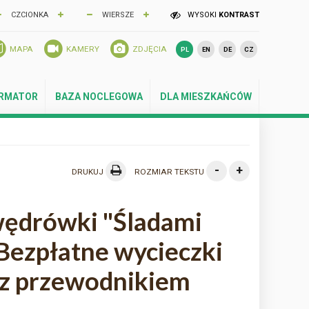
CZCIONKA
WIERSZE
WYSOKI
KONTRAST
MAPA
KAMERY
ZDJĘCIA
PL
EN
DE
CZ
ORMATOR
BAZA NOCLEGOWA
DLA MIESZKAŃCÓW
-
+
DRUKUJ
ROZMIAR TEKSTU
ędrówki "Śladami
Bezpłatne wycieczki
 z przewodnikiem