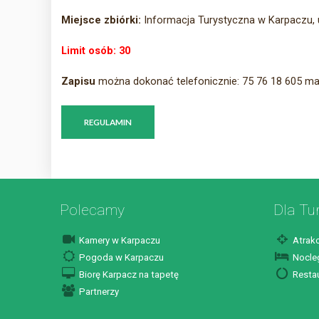
Miejsce zbiórki:
Informacja Turystyczna w Karpaczu, u
Limit osób: 30
Zapisu
można dokonać telefonicznie: 75 76 18 605 mai
REGULAMIN
Polecamy
Dla Tu
Kamery w Karpaczu
Atrakc
Pogoda w Karpaczu
Nocleg
Biorę Karpacz na tapetę
Restau
Partnerzy