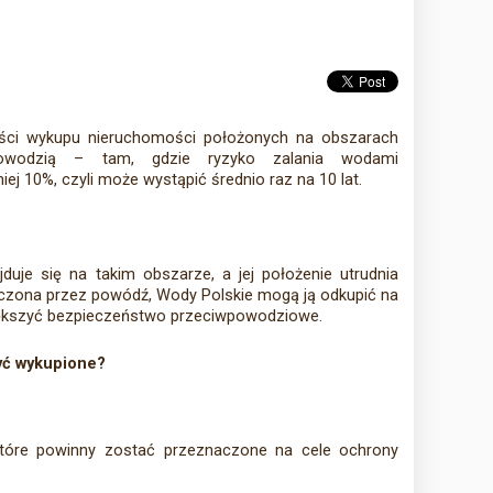
ści wykupu nieruchomości położonych na obszarach
powodzią – tam, gdzie ryzyko zalania wodami
j 10%, czyli może wystąpić średnio raz na 10 lat.
duje się na takim obszarze, a jej położenie utrudnia
zczona przez powódź, Wody Polskie mogą ją odkupić na
iększyć bezpieczeństwo przeciwpowodziowe.
yć wykupione?
które powinny zostać przeznaczone na cele ochrony