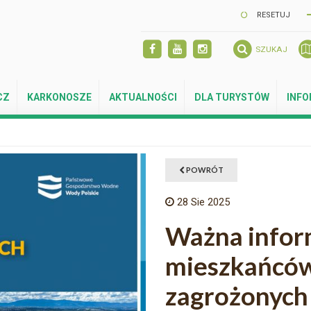
RESETUJ
SZUKAJ
CZ
KARKONOSZE
AKTUALNOŚCI
DLA TURYSTÓW
INF
POWRÓT
28
Sie 2025
Ważna infor
mieszkańcó
zagrożonych