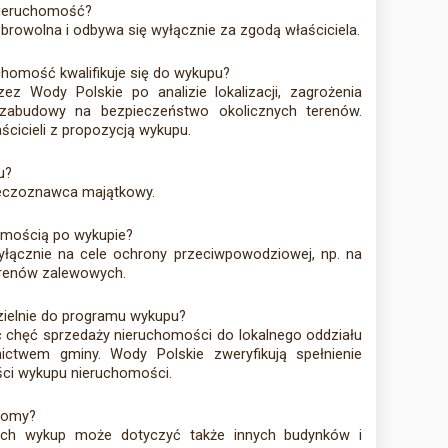
nieruchomość?
obrowolna i odbywa się wyłącznie za zgodą właściciela.
chomość kwalifikuje się do wykupu?
z Wody Polskie po analizie lokalizacji, zagrożenia
abudowy na bezpieczeństwo okolicznych terenów.
ścicieli z propozycją wykupu.
u?
zeczoznawca majątkowy.
homością po wykupie?
łącznie na cele ochrony przeciwpowodziowej, np. na
erenów zalewowych.
zielnie do programu wykupu?
ć chęć sprzedaży nieruchomości do lokalnego oddziału
ictwem gminy. Wody Polskie zweryfikują spełnienie
ści wykupu nieruchomości.
 domy?
ach wykup może dotyczyć także innych budynków i