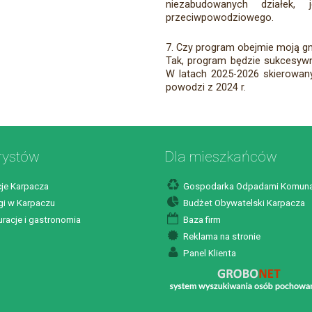
niezabudowanych działek,
przeciwpowodziowego.
7. Czy program obejmie moją g
Tak, program będzie sukcesywn
W latach 2025-2026 skierowany 
powodzi z 2024 r.
rystów
Dla mieszkańców
je Karpacza
Gospodarka Odpadami Komuna
i w Karpaczu
Budżet Obywatelski Karpacza
racje i gastronomia
Baza firm
Reklama na stronie
Panel Klienta