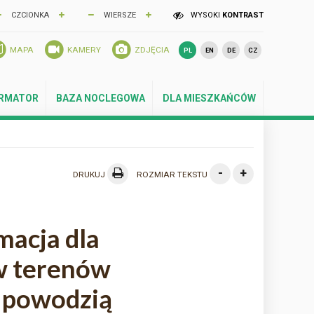
CZCIONKA
WIERSZE
WYSOKI
KONTRAST
MAPA
KAMERY
ZDJĘCIA
PL
EN
DE
CZ
ORMATOR
BAZA NOCLEGOWA
DLA MIESZKAŃCÓW
-
+
DRUKUJ
ROZMIAR TEKSTU
macja dla
w terenów
 powodzią