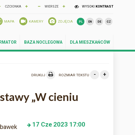
CZCIONKA
WIERSZE
WYSOKI
KONTRAST
MAPA
KAMERY
ZDJĘCIA
PL
EN
DE
CZ
ORMATOR
BAZA NOCLEGOWA
DLA MIESZKAŃCÓW
-
+
DRUKUJ
ROZMIAR TEKSTU
stawy „W cieniu
17
Cze 2023
17:00
abawek