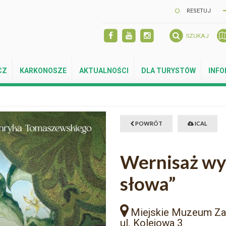
RESETUJ
SZUKAJ
CZ
KARKONOSZE
AKTUALNOŚCI
DLA TURYSTÓW
INF
POWRÓT
ICAL
Wernisaż wy
słowa”
Miejskie Muzeum Z
ul. Kolejowa 3