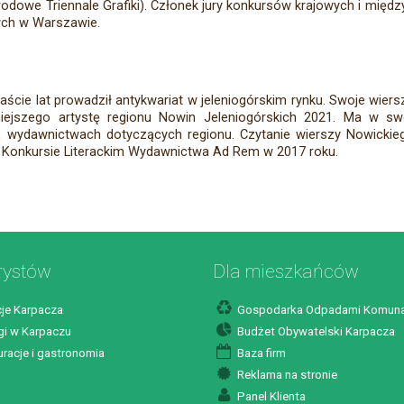
owe Triennale Grafiki). Członek jury konkursów krajowych i między
ych w Warszawie.
aście lat prowadził antykwariat w jeleniogórskim rynku. Swoje wiersze
larniejszego artystę regionu Nowin Jeleniogórskich 2021. Ma w 
 wydawnictwach dotyczących regionu. Czytanie wierszy Nowickieg
w Konkursie Literackim Wydawnictwa Ad Rem w 2017 roku.
rystów
Dla mieszkańców
je Karpacza
Gospodarka Odpadami Komuna
i w Karpaczu
Budżet Obywatelski Karpacza
racje i gastronomia
Baza firm
Reklama na stronie
Panel Klienta