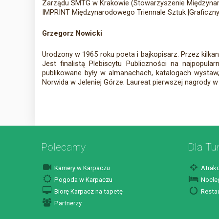
Zarządu SMTG w Krakowie (Stowarzyszenie Międzynarod
IMPRINT Międzynarodowego Triennale Sztuk |Graficzn
Grzegorz Nowicki
Urodzony w 1965 roku poeta i bajkopisarz. Przez kilkan
Jest finalistą Plebiscytu Publiczności na najpopu
publikowane były w almanachach, katalogach wystaw,
Norwida w Jeleniej Górze. Laureat pierwszej nagrody 
Polecamy
Dla Tu
Kamery w Karpaczu
Atrakc
Pogoda w Karpaczu
Nocleg
Biorę Karpacz na tapetę
Restau
Partnerzy