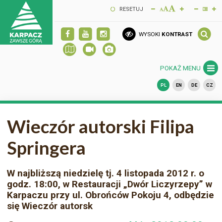
RESETUJ
WYSOKI
KONTRAST
POKAŻ MENU
PL
EN
DE
CZ
Wieczór autorski Filipa
Springera
W najbliższą niedzielę tj. 4 listopada 2012 r. o
godz. 18:00, w Restauracji „Dwór Liczyrzepy” w
Karpaczu przy ul. Obrońców Pokoju 4, odbędzie
się Wieczór autorsk