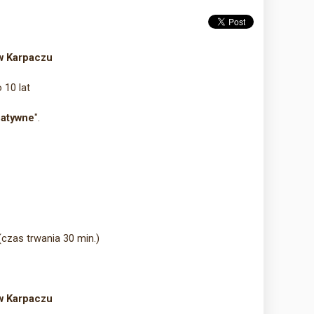
 w Karpaczu
 10 lat
eatywne
".
czas trwania 30 min.)
 w Karpaczu