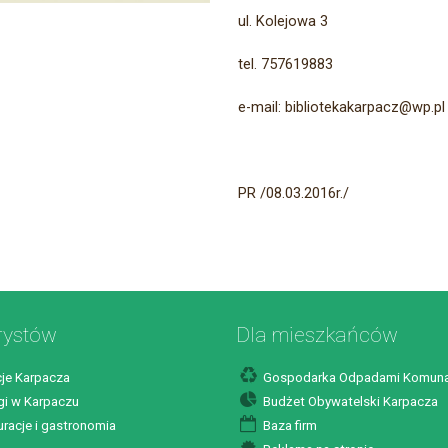
ul. Kolejowa 3
tel. 757619883
e-mail: bibliotekakarpacz@wp.pl
PR /08.03.2016r./
rystów
Dla mieszkańców
je Karpacza
Gospodarka Odpadami Komuna
i w Karpaczu
Budżet Obywatelski Karpacza
racje i gastronomia
Baza firm