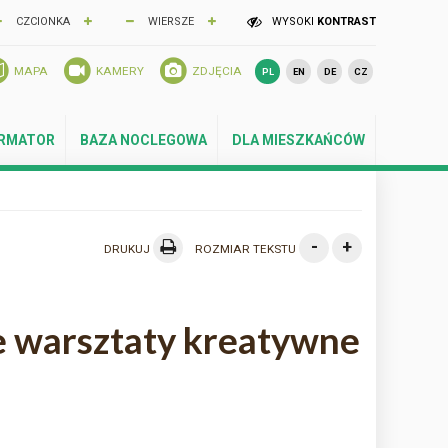
CZCIONKA
WIERSZE
WYSOKI
KONTRAST
MAPA
KAMERY
ZDJĘCIA
PL
EN
DE
CZ
ORMATOR
BAZA NOCLEGOWA
DLA MIESZKAŃCÓW
-
+
DRUKUJ
ROZMIAR TEKSTU
 warsztaty kreatywne