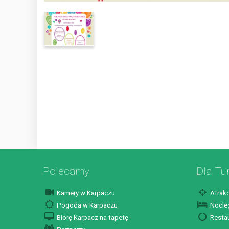
Polecamy
Dla Tu
Kamery w Karpaczu
Atrakc
Pogoda w Karpaczu
Nocleg
Biorę Karpacz na tapetę
Restau