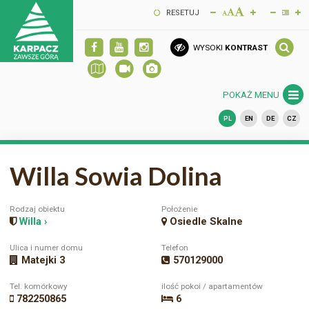
RESETUJ
WYSOKI
KONTRAST
POKAŻ MENU
PL
EN
DE
CZ
Willa Sowia Dolina
Rodzaj obiektu
Położenie
Willa ›
Osiedle Skalne
Ulica i numer domu
Telefon
Matejki 3
570129000
Tel. komórkowy
ilość pokoi / apartamentów
782250865
6