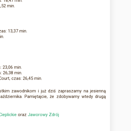
s: 18,47 min.
,52 min.
zas: 13,37 min.
in.
: 23,06 min.
: 26,38 min.
Court, czas: 26,45 min.
stkim zawodnikom i już dziś zapraszamy na jesienną
października. Pamiętajcie, że zdobywamy wtedy drugą
ieplickie
oraz
Jaworowy Zdrój