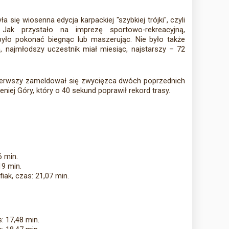
 się wiosenna edycja karpackiej "szybkiej trójki", czyli
Jak przystało na imprezę sportowo-rekreacyjną,
yło pokonać biegnąc lub maszerując. Nie było także
 najmłodszy uczestnik miał miesiąc, najstarszy – 72
pierwszy zameldował się zwycięzca dwóch poprzednich
leniej Góry, który o 40 sekund poprawił rekord trasy.
6 min.
19 min.
fiak, czas: 21,07 min.
: 17,48 min.