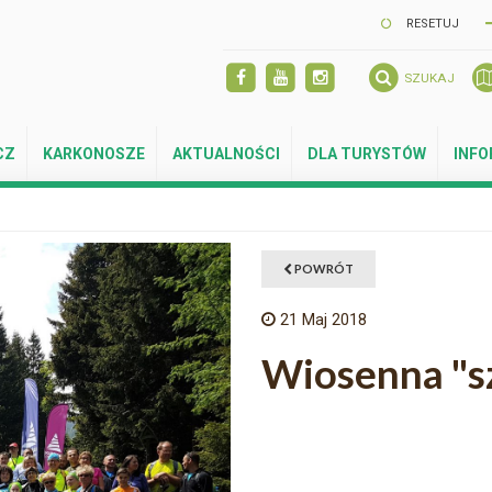
RESETUJ
SZUKAJ
CZ
KARKONOSZE
AKTUALNOŚCI
DLA TURYSTÓW
INF
POWRÓT
21
Maj 2018
Wiosenna "sz