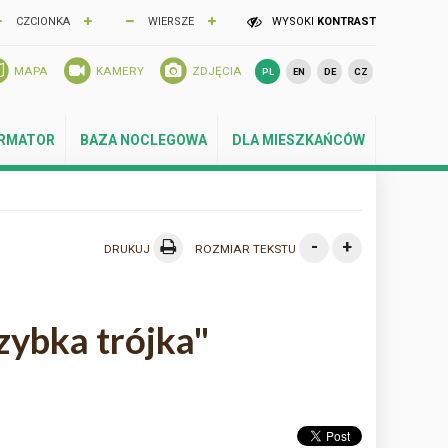
CZCIONKA
WIERSZE
WYSOKI
KONTRAST
MAPA
KAMERY
ZDJĘCIA
PL
EN
DE
CZ
ORMATOR
BAZA NOCLEGOWA
DLA MIESZKAŃCÓW
-
+
DRUKUJ
ROZMIAR TEKSTU
ybka trójka"