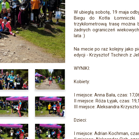
W ubiegłą sobotę, 19 maja odbyła
Biegu do Kotła Łomniczki. 
trzykilometrową trasę można b
żadnych ograniczeń wiekowych,
lata :)
Na mecie po raz kolejny jako 
edycji - Krzysztof Tschirch z Je
WYNIKI:
Kobiety:
I miejsce: Anna Bała, czas: 17,0
II miejsce: Róża Łyjak, czas: 19,
III miejsce: Aleksandra Krzyszto
Dzieci:
I miejsce: Adrian Kochman, czas