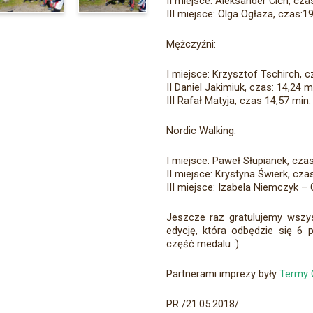
II miejsce: Aleksander Cich, cza
III miejsce: Olga Ogłaza, czas:19
Mężczyźni:
I miejsce: Krzysztof Tschirch, c
II Daniel Jakimiuk, czas: 14,24 m
III Rafał Matyja, czas 14,57 min.
Nordic Walking:
I miejsce: Paweł Słupianek, czas
II miejsce: Krystyna Świerk, czas
III miejsce: Izabela Niemczyk – 
Jeszcze raz gratulujemy wszy
edycję, która odbędzie się 6 
część medalu :)
Partnerami imprezy były
Termy C
PR /21.05.2018/