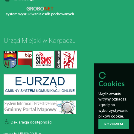
Urząd Miejski w Karpaczu
Cookies
Użytkowanie
witryny oznacza
zgodę na
wykorzystywanie
plików cookie.
Deklaracja dostępności
ROZUMIEM
design by
LEMONPIXEL.pl