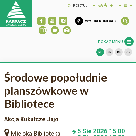
RESETUJ
WYSOKI
KONTRAST
POKAŻ MENU
PL
EN
DE
CZ
Środowe popołudnie
planszówkowe w
Bibliotece
Akcja Kukułcze Jajo
5
Sie 2026
15:00
Miejska Biblioteka