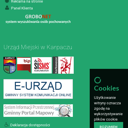
Reklama na stronie
Panel Klienta
Urząd Miejski w Karpaczu
Cookies
Użytkowanie
witryny oznacza
zgodę na
wykorzystywanie
plików cookie.
Deklaracja dostępności
ROZUMIEM