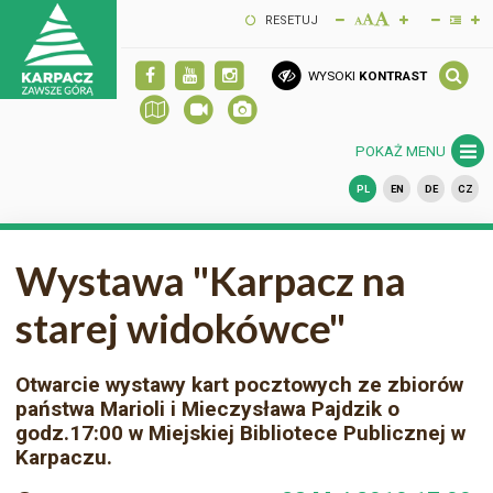
RESETUJ
WYSOKI
KONTRAST
POKAŻ MENU
PL
EN
DE
CZ
Wystawa "Karpacz na
starej widokówce"
Otwarcie wystawy kart pocztowych ze zbiorów
państwa Marioli i Mieczysława Pajdzik o
godz.17:00 w Miejskiej Bibliotece Publicznej w
Karpaczu.