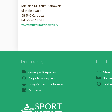
Miejskie Muzeum Zabawek
ul. Kolejowa 3
58-540 Karpacz
tel. 75 76 18 523
www.muzeumzabawek.pl
Polecamy
Dla Tu
Kamery w Karpaczu
Atrakc
Pogoda w Karpaczu
Nocleg
Biorę Karpacz na tapetę
Restau
Partnerzy