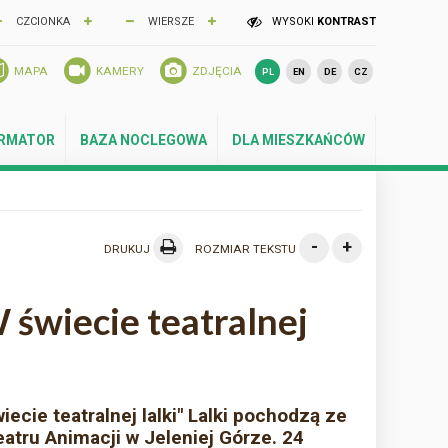
CZCIONKA
WIERSZE
WYSOKI
KONTRAST
MAPA
KAMERY
ZDJĘCIA
PL
EN
DE
CZ
ORMATOR
BAZA NOCLEGOWA
DLA MIESZKAŃCÓW
-
+
DRUKUJ
ROZMIAR TEKSTU
świecie teatralnej
ecie teatralnej lalki" Lalki pochodzą ze
atru Animacji w Jeleniej Górze. 24