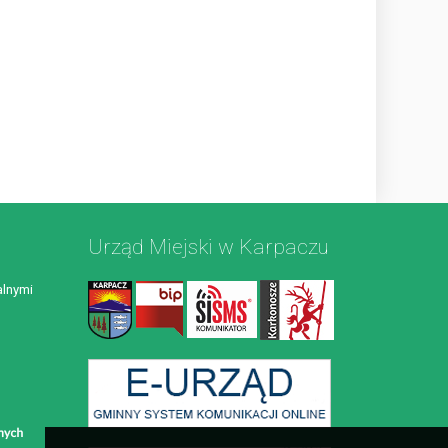
Urząd Miejski w Karpaczu
lnymi