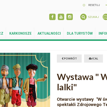
RESETUJ
SZUKAJ
CZ
KARKONOSZE
AKTUALNOŚCI
DLA TURYSTÓW
INF
POWRÓT
ICAL
Wystawa " W 
lalki"
Otwarcie wystawy "W świ
spektakli Zdrojowego Te