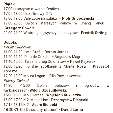
Piątek:
17.00 uroczyste otwarcie festiwalu
17.05-18.00 blok filmowy TPN
18.00-19.00 Całe życie na szlaku –
Piotr Snopczyński
19.00-20.00 Dwóch starszych Panów w Chang Tangu –
Grzegorz Chwoła
20.00-21.00 W stronę najwyższych szczytów -
Fredrik Sträng
Sobota:
Pokazy klubowe:
11.00-11.20 Lwia Grań – Dorota Jarosz
11.20-11.40 Pico de Orizaba – Bogusław Magrel
11.40-12.00 Żelazne drogi Dolomitów – Paweł Kajzerek
12.00-12.20 Bliskie spotkanie z Monte Rosą – Krzysztof
Tomsza
12.20-13.00 Mount Logan – Filip Pawluśkiewicz
Pokazy Gwiazd:
14.30 -15.00 Dolina pałaców i ogrodów w
Karkonoszach-
Witold Szczudłowski.
15.00-16.00 Mój Everest
- Wojciech Kukuczka
16.00-17.00 K 2, Magic Line -
Przemysław Piasecki
17.15-18.15 K 2 -
Adam Bielecki
18.30-20.00 Dziesiąty stopień -
David Lama