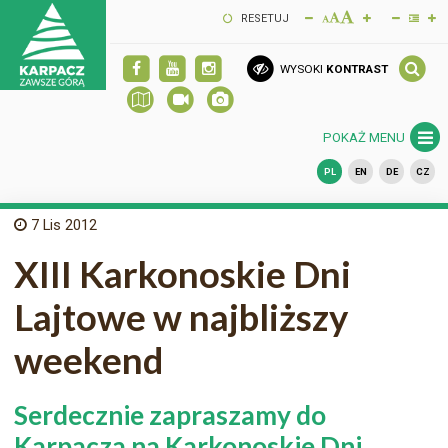
RESETUJ
WYSOKI
KONTRAST
POKAŻ MENU
PL
EN
DE
CZ
7
Lis 2012
XIII Karkonoskie Dni
Lajtowe w najbliższy
weekend
Serdecznie zapraszamy do
Karpacza na Karkonoskie Dni