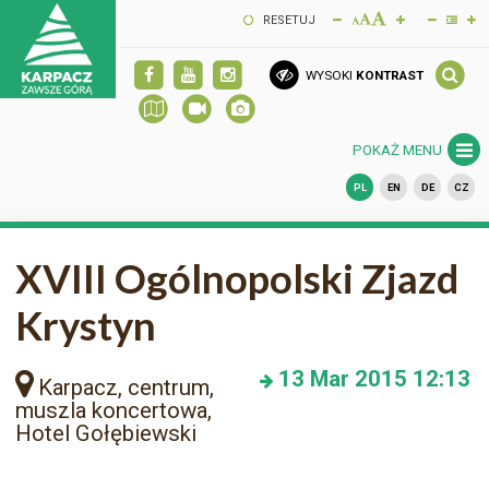
RESETUJ
WYSOKI
KONTRAST
POKAŻ MENU
PL
EN
DE
CZ
XVIII Ogólnopolski Zjazd
Krystyn
13
Mar 2015
12:13
Karpacz, centrum,
muszla koncertowa,
Hotel Gołębiewski