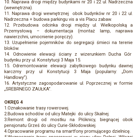
10. Naprawa drogi między budynkami nr 20 i 22 ul. Nadrzeczna
(wewnętrzna).
11. Naprawa drogi wewnętrznej obok budynków nr 20 i 22 ul.
Nadrzeczna + budowa parkingu vis a vis Placu zabaw.
12. Przebudowa odcinka drogi między ul. Wielkopolską a
Przemysłową – dokumentacja (montaż lamp, naprawa
nawierzchni, umocnienie poręczy).
13. Uzupełnienie pojemników do segregacji śmieci na terenie
bloków.
14. Odnowienie elewacji ściany z wizerunkiem Ducha Gór
budynku przy ul. Konstytucji 3 Maja 15.
15. Odremontowanie elewacji zabytkowego budynku dawnej
karczmy przy ul Konstytucji 3 Maja (popularny: „Dom
Handlowy”).
16. Artystyczne zagospodarowanie ul. Poprzecznej w formie
„SREBRNEGO ZAUŁKA”.
OKRĘG 4
1.Oznakowanie trasy rowerowej.
2.Budowa schodów od ulicy Matejki do ulicy Skalnej.
3.Remont drogi od mostku na Płóknicy, biegnącej obok
pensjonatu Grześ do ulicy Curie-Skłodowskiej.
4.Opracowanie programu na smartfony promującego dzielnicę.