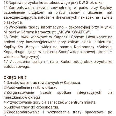
13.Naprawa przystanku autobusowego przy DW Stokrotka.
14.Zamontowanie siłowni zewnętrznej w parku przy Kaplicy,
uzupełnienie urządzeń na placu zabaw i ułożenie mat
zabezpieczających, nałożenie drewnianych nakładek na ławki z
piaskowca.
15.Wykonanie tablicy informacyjno - dekoracyjnej przy Młynku
Miłości w Górnym Karpaczu pt. „MOWA KWIATÓW”.
16. Dwie ławki widokowe w Karpaczu Górnym i dwa kosze na
smieci przy ławkach(pierwsza przy żółtym szlaku a kierunku
Kaplicy Św. Anny – widok na pasmo Karkonoszy =Śnieżka,
Kopa, druga -zjazd w kierunku Sosnówki, po prawej stronie –
widok na Pielgrzymy).
17. Zadaszenie tablicy inf. na ul. Karkonoskiej obok przystanku
autobusowego.
OKRĘG NR 2
1.Oznakowanie tras rowerowych w Karpaczu.
2.Podświetlenie rzeźb w ołtarzu.
3.Zorganizowanie trzech spotkań integracyjnych dla
mieszkańców okręgu
4.Przygotowanie góry dla saneczek w centrum miasta.
5.Budowa trasy do crossboardu.
6.Zagospodarowanie i wyznaczenie trasy spacerowej po