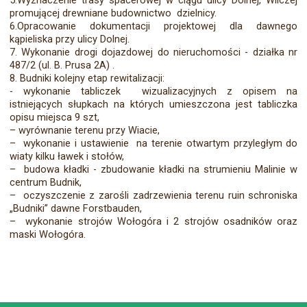
5.Wyznaczenie trasy spacerowej w ciągu ulicy Dolnej, Wilczej
promującej drewniane budownictwo dzielnicy.
6.Opracowanie dokumentacji projektowej dla dawnego
kąpieliska przy ulicy Dolnej.
7. Wykonanie drogi dojazdowej do nieruchomości - działka nr
487/2 (ul. B. Prusa 2A) .
8. Budniki kolejny etap rewitalizacji:
- wykonanie tabliczek wizualizacyjnych z opisem na
istniejących słupkach na których umieszczona jest tabliczka
opisu miejsca 9 szt,
– wyrównanie terenu przy Wiacie,
– wykonanie i ustawienie na terenie otwartym przyległym do
wiaty kilku ławek i stołów,
– budowa kładki - zbudowanie kładki na strumieniu Malinie w
centrum Budnik,
– oczyszczenie z zarośli zadrzewienia terenu ruin schroniska
„Budniki” dawne Forstbauden,
– wykonanie strojów Wołogóra i 2 strojów osadników oraz
maski Wołogóra.