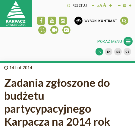
RESETUJ
WYSOKI
KONTRAST
POKAŻ MENU
PL
EN
DE
CZ
14
Lut 2014
Zadania zgłoszone do
budżetu
partycypacyjnego
Karpacza na 2014 rok