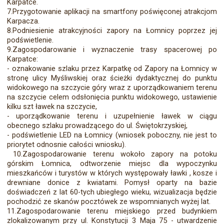
Karpatce.
7.Przygotowanie aplikacji na smartfony poświęconej atrakcjom
Karpacza.
8.Podniesienie atrakcyjności zapory na Łomnicy poprzez jej
podświetlenie.
9.Zagospodarowanie i wyznaczenie trasy spacerowej po
Karpatce:
- oznakowanie szlaku przez Karpatkę od Zapory na Łomnicy w
stronę ulicy Myśliwskiej oraz ścieżki dydaktycznej do punktu
widokowego na szczycie góry wraz z uporządkowaniem terenu
na szczycie celem odsłonięcia punktu widokowego, ustawienie
kilku szt ławek na szczycie,
- uporządkowanie terenu i uzupełnienie ławek w ciągu
obecnego szlaku prowadzącego do ul. Świętokrzyskiej,
- podświetlenie LED na Łomnicy (wniosek poboczny, nie jest to
priorytet odnosnie całości wniosku).
10.Zagospodarowanie terenu wokoło zapory na potoku
górskim Łomnica, odtworzenie miejsc dla wypoczynku
mieszkańców i turystów w których występowały ławki , kosze i
drewniane donice z kwiatami. Pomysł oparty na bazie
doświadczeń z lat 60-tych ubiegłego wieku, wizualizacja będzie
pochodzić ze skanów pocztówek ze wspomnianych wyżej lat.
11.Zagospodarowanie terenu miejskiego przed budynkiem
zlokalizowanym przy ul. Konstytucji 3 Maja 75 - utwardzenie