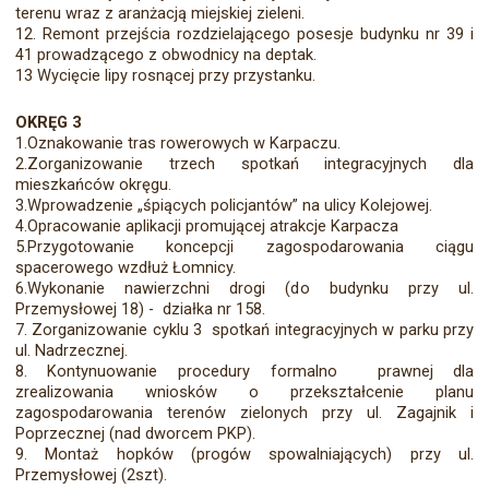
terenu wraz z aranżacją miejskiej zieleni.
12. Remont przejścia rozdzielającego posesje budynku nr 39 i
41 prowadzącego z obwodnicy na deptak.
13 Wycięcie lipy rosnącej przy przystanku.
OKRĘG 3
1.Oznakowanie tras rowerowych w Karpaczu.
2.Zorganizowanie trzech spotkań integracyjnych dla
mieszkańców okręgu.
3.Wprowadzenie „śpiących policjantów” na ulicy Kolejowej.
4.Opracowanie aplikacji promującej atrakcje Karpacza
5.Przygotowanie koncepcji zagospodarowania ciągu
spacerowego wzdłuż Łomnicy.
6.Wykonanie nawierzchni drogi (do budynku przy ul.
Przemysłowej 18) - działka nr 158.
7. Zorganizowanie cyklu 3 spotkań integracyjnych w parku przy
ul. Nadrzecznej.
8. Kontynuowanie procedury formalno prawnej dla
zrealizowania wniosków o przekształcenie planu
zagospodarowania terenów zielonych przy ul. Zagajnik i
Poprzecznej (nad dworcem PKP).
9. Montaż hopków (progów spowalniających) przy ul.
Przemysłowej (2szt).