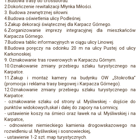
1.Budowa trasy do crossbordu.
2.Dokończenie rewitalizacji Młynka Miłości.
3. Budowa zewnętrznej siłowni.
4.Budowa oświetlenia ulicy Podleśnej.
5.Zakup dekoracji świątecznej dla Karpacz Górnego.
6.Zorganizowanie imprezy integracyjnej dla mieszkańców
Karpacza Górnego.
7.Budowa tablic informacyjnych w ciągu ulicy Linowej.
8.Budowa poręczy na odcinku 20 m na ulicy Pustej od ulicy
Karkonoskiej.
9. Oznakowanie tras rowerowych w Karpaczu Górnym.
10.Oznakowanie zmiany przebiegu szlaku turystycznego na
Karpatce.
11.Zakup i montaż kamery na budynku OW „Stokrotka”
(promocja i reklama trasy biegowej i Karpacza Górnego).
12.Oznakowanie zmiany przebiegu szlaku turystycznego na
Karpatce:
- oznakowanie szlaku od strony ul. Myśliwskiej - dojście do
punktów widokowych,skał i dalej do zapory na Łomnicy,
- ustawienie koszy na śmieci oraz ławek na ul. Myśliwskiej i na
Karpatce,
- odnowienie niemieckiego kamienia drogowskazowego na
rozwidleniu ul. Myśliwskiej i sosnowieckiej,
- ustawienie 1-2 szt. map turystycznych.