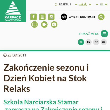
RESETUJ
WYSOKI
KONTRAST
POKAŻ MENU
PL
EN
DE
CZ
28
Lut 2011
Zakończenie sezonu i
Dzień Kobiet na Stok
Relaks
Szkoła Narciarska Stamar
zaprasza na Zakończenie sezonu i