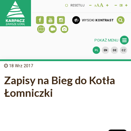
RESETUJ
WYSOKI
KONTRAST
POKAŻ MENU
PL
EN
DE
CZ
18
Wrz 2017
Zapisy na Bieg do Kotła
Łomniczki