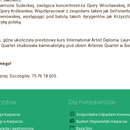
of Jakowicz.
harmonii Sudeckiej, zastępca koncertmistrza Opery Wrocławskiej, Ko
 Opery Królewskiej. Współpracował z zespołami takimi jak Sinfonie
enowskiej, występując pod batutą takich dyrygentów jak Krzyszt
zykę polską.
 gdzie ukończyła prestiżowy kurs International Artist Diploma. La
ring Quartet studiowała kameralistykę pod okiem Artemis Quartet w 
znego!
nej. Szczegóły: 75 76 18 605.
rystów
Dla mieszkańców
je Karpacza
Gospodarka Odpadami Komuna
i w Karpaczu
Budżet Obywatelski Karpacza
racje i gastronomia
Baza firm