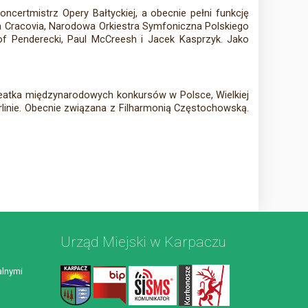
ncertmistrz Opery Bałtyckiej, a obecnie pełni funkcję
tta Cracovia, Narodowa Orkiestra Symfoniczna Polskiego
of Penderecki, Paul McCreesh i Jacek Kasprzyk. Jako
ureatka międzynarodowych konkursów w Polsce, Wielkiej
Berlinie. Obecnie związana z Filharmonią Częstochowską.
Urząd Miejski w Karpaczu
lnymi