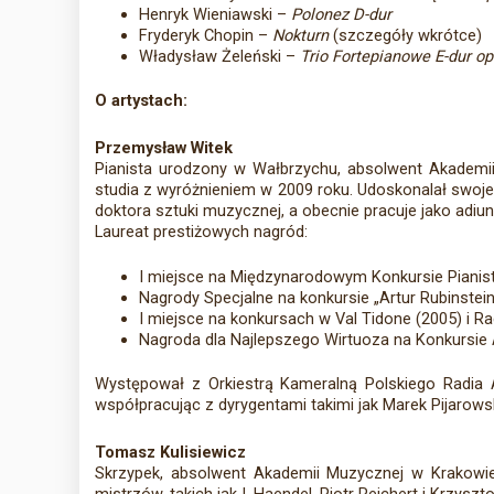
Henryk Wieniawski –
Polonez D-dur
Fryderyk Chopin –
Nokturn
(szczegóły wkrótce)
Władysław Żeleński –
Trio Fortepianowe E-dur op
O artystach:
Przemysław Witek
Pianista urodzony w Wałbrzychu, absolwent Akademii 
studia z wyróżnieniem w 2009 roku. Udoskonalał swoje 
doktora sztuki muzycznej, a obecnie pracuje jako adiun
Laureat prestiżowych nagród:
I miejsce na Międzynarodowym Konkursie Pianis
Nagrody Specjalne na konkursie „Artur Rubinste
I miejsce na konkursach w Val Tidone (2005) i Ra
Nagroda dla Najlepszego Wirtuoza na Konkursie Adi
Występował z Orkiestrą Kameralną Polskiego Radia Am
współpracując z dyrygentami takimi jak Marek Pijarows
Tomasz Kulisiewicz
Skrzypek, absolwent Akademii Muzycznej w Krakowie,