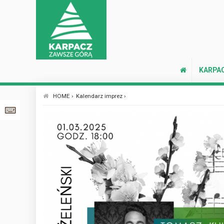
KARPA
HOME ›
Kalendarz imprez ›