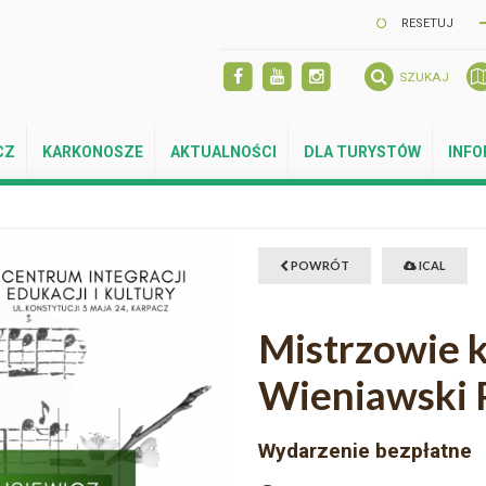
RESETUJ
SZUKAJ
CZ
KARKONOSZE
AKTUALNOŚCI
DLA TURYSTÓW
INF
POWRÓT
ICAL
Mistrzowie k
Wieniawski P
Wydarzenie bezpłatne