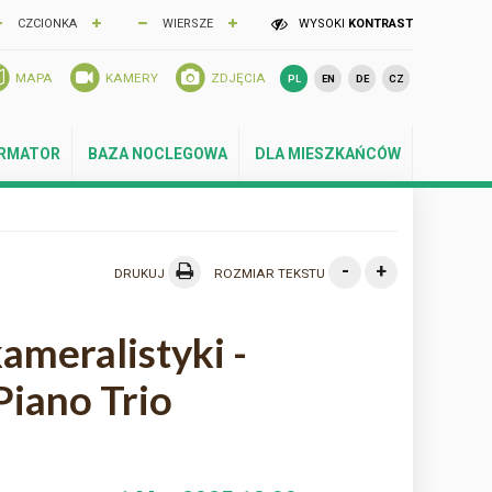
CZCIONKA
WIERSZE
WYSOKI
KONTRAST
MAPA
KAMERY
ZDJĘCIA
PL
EN
DE
CZ
ORMATOR
BAZA NOCLEGOWA
DLA MIESZKAŃCÓW
-
+
DRUKUJ
ROZMIAR TEKSTU
ameralistyki -
iano Trio