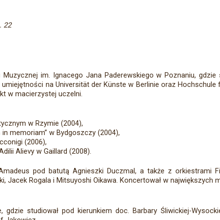
. 22
Muzycznej im. Ignacego Jana Paderewskiego w Poznaniu, gdzie stu
umiejętności na Universität der Künste w Berlinie oraz Hochschule f
kt w macierzystej uczelni.
tycznym w Rzymie (2004),
in in memoriam” w Bydgoszczy (2004),
cconigi (2006),
lii Alievy w Gaillard (2008).
adeus pod batutą Agnieszki Duczmal, a także z orkiestrami Filha
ki, Jacek Rogala i Mitsuyoshi Oikawa. Koncertował w największych m
 gdzie studiował pod kierunkiem doc. Barbary Śliwickiej-Wysockie