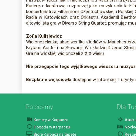
mistrzów, takich jak I. Haendel, Piotr Reichert i Krzyszt
Karierę orkiestrową rozpoczął jako muzyk solista Fil
koncertmistrza Filharmonii Częstochowskiej i Polskiej
Radia w Katowicach oraz Orkiestra Akademii Beethov
altowiolista gra w Diverso String Quartet, promując mu
Zofia Kulisiewicz
Wiolonczelistka, absolwentka studiów w Manchesterze,
Brytanii, Austrii i na Słowacji. W składzie Diverso St
Gra na włoskiej wiolonczeli z XIX wieku.
Nie przegapcie tego wyjątkowego wieczoru muzyc
Bezpłatne wejściówki
dostępne w Informacji Turystycz
Polecamy
Dla Tu
Kamery w Karpaczu
Atrakc
Pogoda w Karpaczu
Nocleg
Biorę Karpacz na tapetę
Restau