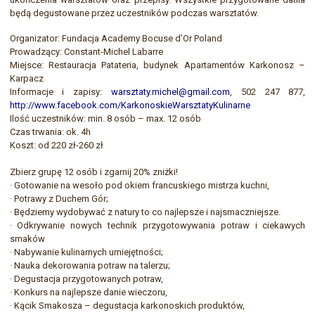
będą degustowane przez uczestników podczas warsztatów.
Organizator: Fundacja Academy Bocuse d’Or Poland
Prowadzący: Constant-Michel Labarre
Miejsce: Restauracja Patateria, budynek Apartamentów Karkonosz –
Karpacz
Informacje i zapisy:
warsztaty.michel@gmail.com
, 502 247 877,
http://www.facebook.com/KarkonoskieWarsztatyKulinarne
Ilość uczestników: min. 8 osób – max. 12 osób
Czas trwania: ok. 4h
Koszt: od 220 zł-260 zł
Zbierz grupę 12 osób i zgarnij 20% zniżki!
· Gotowanie na wesoło pod okiem francuskiego mistrza kuchni,
· Potrawy z Duchem Gór;
· Będziemy wydobywać z natury to co najlepsze i najsmaczniejsze.
· Odkrywanie nowych technik przygotowywania potraw i ciekawych
smaków
· Nabywanie kulinarnych umiejętności;
· Nauka dekorowania potraw na talerzu;
· Degustacja przygotowanych potraw,
· Konkurs na najlepsze danie wieczoru,
· Kącik Smakosza – degustacja karkonoskich produktów,