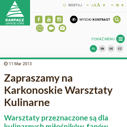
RESETUJ
WYSOKI
KONTRAST
POKAŻ MENU
PL
EN
DE
CZ
11
Mar 2013
Zapraszamy na
Karkonoskie Warsztaty
Kulinarne
Warsztaty przeznaczone są dla
kulinarnych miłośników, fanów