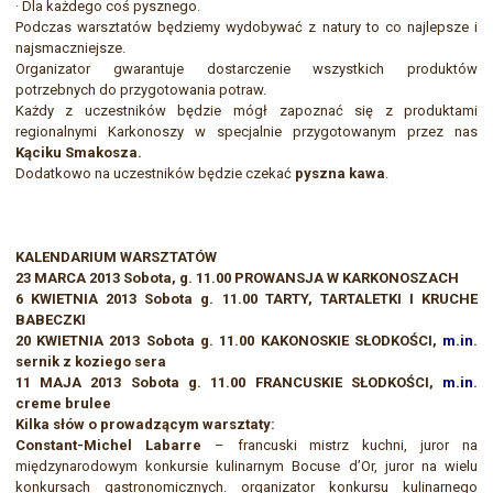
· Dla każdego coś pysznego.
Podczas warsztatów będziemy wydobywać z natury to co najlepsze i
najsmaczniejsze.
Organizator gwarantuje dostarczenie wszystkich produktów
potrzebnych do przygotowania potraw.
Każdy z uczestników będzie mógł zapoznać się z produktami
regionalnymi Karkonoszy w specjalnie przygotowanym przez nas
Kąciku Smakosza.
Dodatkowo na uczestników będzie czekać
pyszna kawa
.
KALENDARIUM WARSZTATÓW
23 MARCA 2013 Sobota, g. 11.00 PROWANSJA W KARKONOSZACH
6 KWIETNIA 2013 Sobota g. 11.00 TARTY, TARTALETKI I KRUCHE
BABECZKI
20 KWIETNIA 2013 Sobota g. 11.00 KAKONOSKIE SŁODKOŚCI,
m.in
.
sernik z koziego sera
11 MAJA 2013 Sobota g. 11.00 FRANCUSKIE SŁODKOŚCI,
m.in
.
creme brulee
Kilka słów o prowadzącym warsztaty:
Constant-Michel Labarre
– francuski mistrz kuchni, juror na
międzynarodowym konkursie kulinarnym Bocuse d’Or, juror na wielu
konkursach gastronomicznych. organizator konkursu kulinarnego