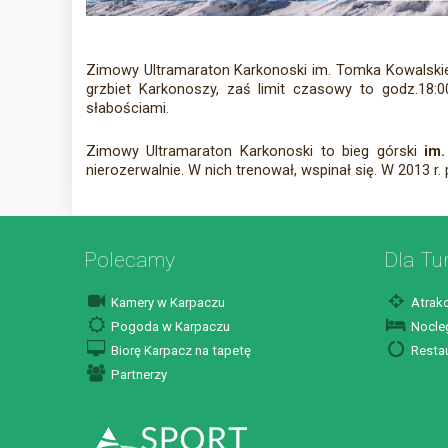
Zimowy Ultramaraton Karkonoski im. Tomka Kowalski
grzbiet Karkonoszy, zaś limit czasowy to godz.1
słabościami.
Zimowy Ultramaraton Karkonoski to bieg górski
im
nierozerwalnie. W nich trenował, wspinał się. W 2013
Polecamy
Dla Tu
Kamery w Karpaczu
Atrakc
Pogoda w Karpaczu
Nocleg
Biorę Karpacz na tapetę
Restau
Partnerzy