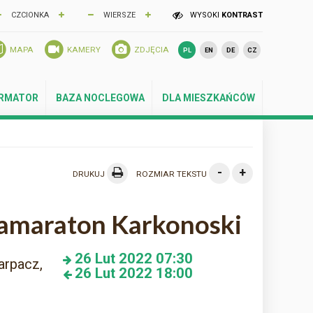
CZCIONKA
WIERSZE
WYSOKI
KONTRAST
MAPA
KAMERY
ZDJĘCIA
PL
EN
DE
CZ
ORMATOR
BAZA NOCLEGOWA
DLA MIESZKAŃCÓW
-
+
DRUKUJ
ROZMIAR TEKSTU
amaraton Karkonoski
26
Lut 2022
07:30
arpacz,
26
Lut 2022
18:00