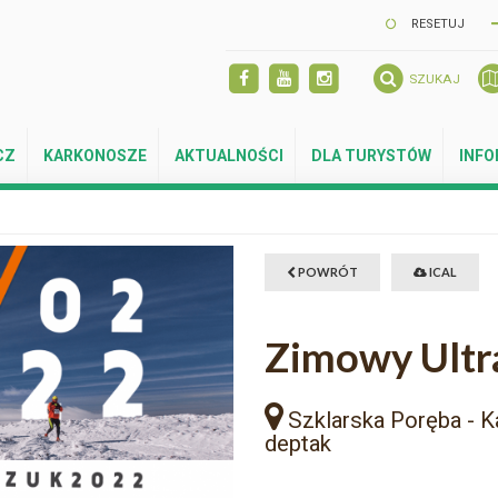
RESETUJ
SZUKAJ
CZ
KARKONOSZE
AKTUALNOŚCI
DLA TURYSTÓW
INF
POWRÓT
ICAL
Zimowy Ultr
Szklarska Poręba - K
deptak