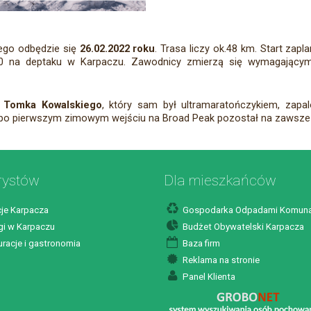
ego odbędzie się
26.02.2022 roku
. Trasa liczy ok.48 km. Start zapl
8:00 na deptaku w Karpaczu. Zawodnicy zmierzą się wymagając
. Tomka Kowalskiego
, który sam był ultramaratończykiem, zapa
 r. po pierwszym zimowym wejściu na Broad Peak pozostał na zawsz
rystów
Dla mieszkańców
je Karpacza
Gospodarka Odpadami Komuna
i w Karpaczu
Budżet Obywatelski Karpacza
racje i gastronomia
Baza firm
Reklama na stronie
Panel Klienta