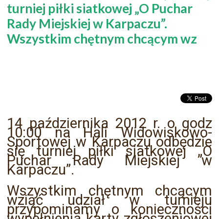
turniej piłki siatkowej „O Puchar
Rady Miejskiej w Karpaczu”.
Wszystkim chętnym chcącym wz
14 października 2012 r. o godz
10:00 na Hali Widowiskowo-
Sportowej w Karpaczu odbędzie
się turniej piłki siatkowej „O
Puchar Rady Miejskiej w
Karpaczu”.
Wszystkim chętnym chcącym
wziąć udział w turnieju
przypominamy o konieczności
wypełnienia karty zgłoszeniowej