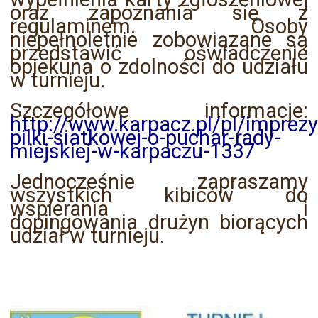
oraz zapoznania się z
regulaminem. Osoby
niepełnoletnie zobowiązane są
przedstawić oświadczenie
opiekuna o zdolności do udziału
w turnieju.
Szczegółowe informacje:
http://www.karpacz.pl/pl/imprezy/
pilki-siatkowej-o-puchar-rady-
miejskiej-w-karpaczu-1337
Jednocześnie zapraszamy
wszystkich kibiców do
wspierania i
dopingowania drużyn biorących
udział w turnieju.