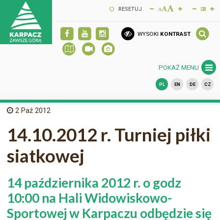
RESETUJ
WYSOKI
KONTRAST
POKAŻ MENU
PL
EN
DE
CZ
2
Paź 2012
14.10.2012 r. Turniej piłki
siatkowej
14 października 2012 r. o godz
10:00 na Hali Widowiskowo-
Sportowej w Karpaczu odbędzie się