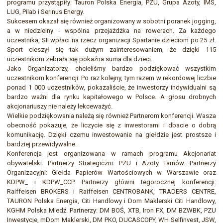
programu przystąpiły: Tauron Polska Energia, PZU, Grupa Azoty, IMS,
LUG, Pilab i Serinus Energy.
Sukcesem okazał się również organizowany w sobotni poranek jogging,
a w niedzielny - wspólna przejażdżka na rowerach. Za każdego
uczestnika, SII wpłaci na rzecz organizacji Spartanie dzieciom po 25 zł.
Sport cieszył się tak dużym zainteresowaniem, że dzięki 115
uczestnikom zebrała się pokaźna suma dla dzieci.
Jako Organizatorzy, chcieliśmy bardzo podziękować wszystkim
uczestnikom konferencji. Po raz kolejny, tym razem w rekordowej liczbie
ponad 1 000 uczestników, pokazaliście, że inwestorzy indywidualni są
bardzo ważni dla rynku kapitałowego w Polsce. A głosu drobnych
akcjonariuszy nie należy lekceważyć.
Wielkie podziękowania należą się również Partnerom konferencji. Wasza
obecność pokazuje, że liczycie się z inwestorami i dbacie o dobrą
komunikację. Dzięki czemu inwestowanie na giełdzie jest prostsze i
bardziej przewidywalne.
Konferencja jest organizowana w ramach programu Akcjonariat
obywatelski. Partnerzy Strategiczni: PZU i Azoty Tarnów. Partnerzy
Organizacyjni: Giełda Papierów Wartościowych w Warszawie oraz
KDPW_ i KDPW_CCP. Partnerzy główni tegorocznej konferencji:
Raiffeisen BROKERS i Raiffeisen CENTROBANK, TRADERS CENTRE,
TAURON Polska Energia, Citi Handlowy i Dom Maklerski Citi Handlowy,
KGHM Polska Miedź. Partnerzy: DM BOŚ, XTB, Iron FX, DM BZWBK, PZU
Inwestycje, mDom Maklerski, DM PKO, DUCASCOPY, WH Selfinvest, JSW,