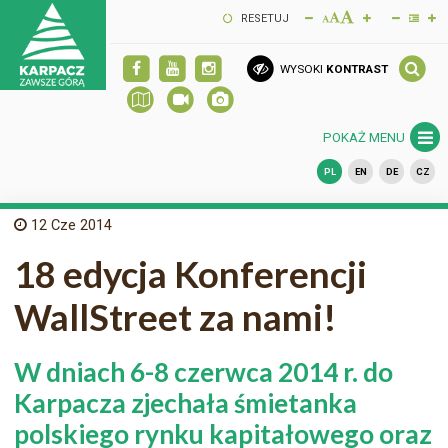
RESETUJ
WYSOKI
KONTRAST
POKAŻ MENU
PL
EN
DE
CZ
12
Cze 2014
18 edycja Konferencji
WallStreet za nami!
W dniach 6-8 czerwca 2014 r. do
Karpacza zjechała śmietanka
polskiego rynku kapitałowego oraz