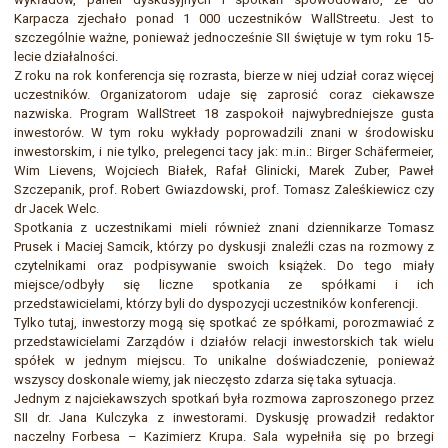
Karpacza zjechało ponad 1 000 uczestników WallStreetu. Jest to
szczególnie ważne, ponieważ jednocześnie SII świętuje w tym roku 15-
lecie działalności.
Z roku na rok konferencja się rozrasta, bierze w niej udział coraz więcej
uczestników. Organizatorom udaje się zaprosić coraz ciekawsze
nazwiska. Program WallStreet 18 zaspokoił najwybredniejsze gusta
inwestorów. W tym roku wykłady poprowadzili znani w środowisku
inwestorskim, i nie tylko, prelegenci tacy jak: m.in.: Birger Schäfermeier,
Wim Lievens, Wojciech Białek, Rafał Glinicki, Marek Zuber, Paweł
Szczepanik, prof. Robert Gwiazdowski, prof. Tomasz Zaleśkiewicz czy
dr Jacek Welc.
Spotkania z uczestnikami mieli również znani dziennikarze Tomasz
Prusek i Maciej Samcik, którzy po dyskusji znaleźli czas na rozmowy z
czytelnikami oraz podpisywanie swoich książek. Do tego miały
miejsce/odbyły się liczne spotkania ze spółkami i ich
przedstawicielami, którzy byli do dyspozycji uczestników konferencji.
Tylko tutaj, inwestorzy mogą się spotkać ze spółkami, porozmawiać z
przedstawicielami Zarządów i działów relacji inwestorskich tak wielu
spółek w jednym miejscu. To unikalne doświadczenie, ponieważ
wszyscy doskonale wiemy, jak nieczęsto zdarza się taka sytuacja.
Jednym z najciekawszych spotkań była rozmowa zaproszonego przez
SII dr. Jana Kulczyka z inwestorami. Dyskusję prowadził redaktor
naczelny Forbesa – Kazimierz Krupa. Sala wypełniła się po brzegi