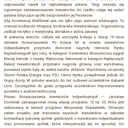
odpowiadać nawet na najtrudniejsze pytania. Targi cieszyły się
ogromnym zainteresowaniem inwestorów, bo rzadko udaje się zadać
pytania dotyczące spółki bezpośrednio jej Prezesowi.
Siłą konferencji WallStreet jest nie tylko jego wartość edukacyjna. To
również możliwość integracji środowiska inwestorskiego. Organizatorzy
zadbali nie tylko o merytorykę, ale także o dobrą zabawę.
W pierwszy wieczór, odbyła się uroczysta kolacja z okazji 15–lecia
istnienia Stowarzyszenia. Po kolacji SII w imieniu inwestorów
indywidualnych przyznało doroczne nagrody Herosów Rynku
KapitałowegoW tym roku, w kategorii Dziennikarz Ekonomiczny wygrał
Maciej Samcik z Gazety Wyborczej. Natomiast w kategorii Najlepszych
Relacji Inwestorskich przyznano nagrodę główną oraz wyróżnienia,
ponieważ wyniki były do siebie bardzo zbliżone. Wyróżnienia otrzymały
Tauron Polska Energia oraz PZU. Heros Rynku powędrował jednak do
Grupy Azoty. W sobotni wieczór do łez rozbawił uczestników Kabaret
Limo. Szczególnie do gustu przypadła uczestnikom improwizowana
piosenka o analizie technicznej.
Prezes Stowarzyszenia Inwestorów Indywidualnych – Jarosław
Dominiak zainaugurował nową edycję programu 10 na 10, który jest
realizowany w ramach programu Akcjonariat Obywatelski. Głównym
celem projektu jest kreowanie wysokich standardów w zakresie
komunikacji rynkowej spółek giełdowych z inwestorami indywidualnymi
oraz promowanie spółek, które zdecydowały się im sprostać. Do