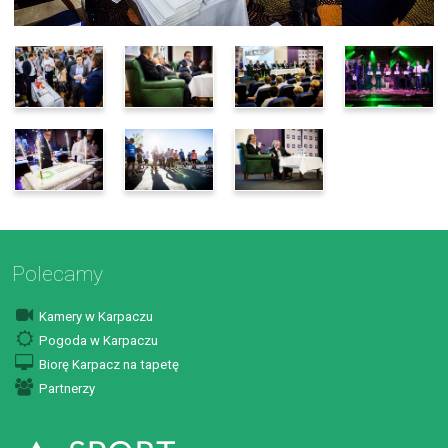
Polecamy
Kamery w Karpaczu
Pogoda w Karpaczu
Biorę Karpacz na tapetę
Partnerzy