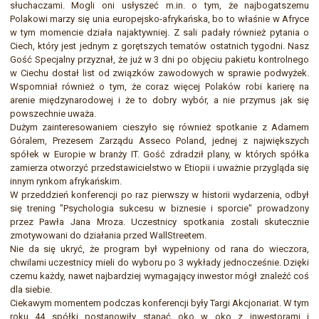
słuchaczami. Mogli oni usłyszeć m.in. o tym, że najbogatszemu
Polakowi marzy się unia europejsko-afrykańska, bo to właśnie w Afryce
w tym momencie działa najaktywniej. Z sali padały również pytania o
Ciech, który jest jednym z gorętszych tematów ostatnich tygodni. Nasz
Gość Specjalny przyznał, że już w 3 dni po objęciu pakietu kontrolnego
w Ciechu dostał list od związków zawodowych w sprawie podwyżek.
Wspomniał również o tym, że coraz więcej Polaków robi karierę na
arenie międzynarodowej i że to dobry wybór, a nie przymus jak się
powszechnie uważa.
Dużym zainteresowaniem cieszyło się również spotkanie z Adamem
Góralem, Prezesem Zarządu Asseco Poland, jednej z największych
spółek w Europie w branży IT. Gość zdradził plany, w których spółka
zamierza otworzyć przedstawicielstwo w Etiopii i uważnie przygląda się
innym rynkom afrykańskim.
W przeddzień konferencji po raz pierwszy w historii wydarzenia, odbył
się trening "Psychologia sukcesu w biznesie i sporcie" prowadzony
przez Pawła Jana Mroza. Uczestnicy spotkania zostali skutecznie
zmotywowani do działania przed WallStreetem.
Nie da się ukryć, że program był wypełniony od rana do wieczora,
chwilami uczestnicy mieli do wyboru po 3 wykłady jednocześnie. Dzięki
czemu każdy, nawet najbardziej wymagający inwestor mógł znaleźć coś
dla siebie.
Ciekawym momentem podczas konferencji były Targi Akcjonariat. W tym
roku 44 spółki postanowiły stanąć oko w oko z inwestorami i