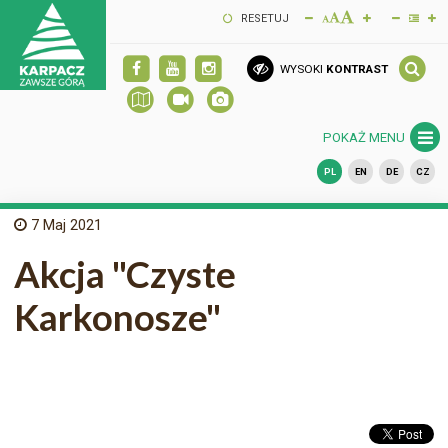
RESETUJ
WYSOKI
KONTRAST
POKAŻ MENU
PL
EN
DE
CZ
7
Maj 2021
Akcja "Czyste
Karkonosze"