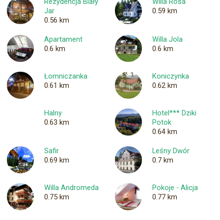
Rezydencja Biały
Willa Rosa
Jar
0.59 km
0.56 km
Apartament
Willa Jola
0.6 km
0.6 km
Łomniczanka
Koniczynka
0.61 km
0.62 km
Halny
Hotel*** Dziki
0.63 km
Potok
0.64 km
Safir
Leśny Dwór
0.69 km
0.7 km
Willa Andromeda
Pokoje - Alicja
0.75 km
0.77 km