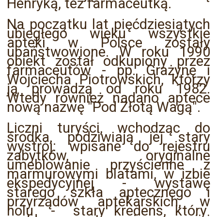
Henryką, też farmaceutką.
Na początku lat pięćdziesiątych
ubiegłego wieku wszystkie
apteki w Polsce zostały
upaństwowione. W roku 1990
obiekt został odkupiony przez
farmaceutów - pp. Grażynę i
Wojciecha Piotrowskich, którzy
ją prowadzą od roku 1982.
Wtedy również nadano aptece
nową nazwę "Pod Złotą Wagą".
Liczni turyści, wchodząc do
środka, podziwiają jej stary
wystrój: wpisane do rejestru
zabytków, oryginalne
umeblowanie przyścienne z
marmurowymi blatami, w izbie
ekspedycyjnej - wystawę
starego szkła aptecznego i
przyrządów aptekarskich, w
holu - stary kredens, który