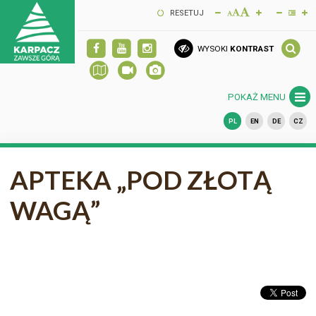
RESETUJ
WYSOKI
KONTRAST
POKAŻ MENU
PL
EN
DE
CZ
APTEKA „POD ZŁOTĄ
WAGĄ”