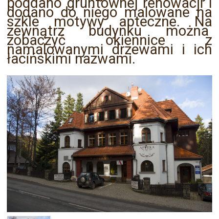
poddano gruntownej renowacji i
dodano do niego malowane na
szkle motywy apteczne. Na
zewnątrz budynku można
zobaczyć okiennice z
namalowanymi drzewami i ich
łacińskimi nazwami.