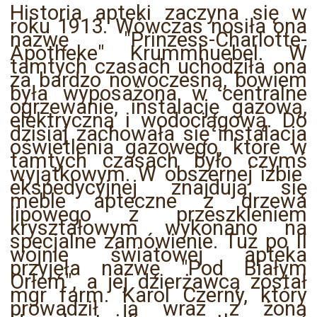
Historia apteki zaczyna się w
roku 1913. Wówczas nosiła ona
nazwę "Prinzess-Charlotte-
Apotheke" Krummhuebel. W
tamtych czasach uchodziła ona
za bardzo nowoczesną, bowiem
była wyposażona w centralne
ogrzewanie, instalację gazową,
elektryczną i wodociągową. Do
dzisiaj zachowała się instalacja
oświetlenia gazowego, które w
tamtych czasach było czymś
wyjątkowym. W obszernej izbie
ekspedycyjnej znajdują się
meble apteczne z drzewa
lipowego z przeszkleniem
kryształowym wykonano na
specjalne zamówienie. Tuż po II
wojnie światowej apteka
przyjęła nazwę "Pod Białym
Orłem", a jej dzierżawcą został
mgr farm. Karol Czerny, który
prowadził ją wraz z żoną