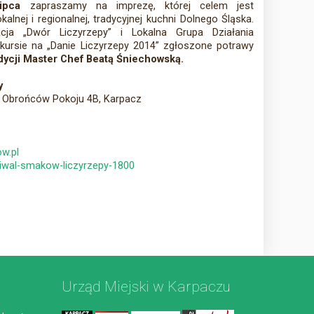
ipca
zapraszamy na imprezę, której celem jest
alnej i regionalnej, tradycyjnej kuchni Dolnego Śląska.
racja „Dwór Liczyrzepy” i Lokalna Grupa Działania
ursie na „Danie Liczyrzepy 2014” zgłoszone potrawy
dycji Master Chef Beatą Śniechowską.
y
l. Obrońców Pokoju 4B, Karpacz
w.pl
tiwal-smakow-liczyrzepy-1800
Urząd Miejski w Karpaczu