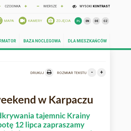
CZCIONKA
WIERSZE
WYSOKI
KONTRAST
MAPA
KAMERY
ZDJĘCIA
PL
EN
DE
CZ
ORMATOR
BAZA NOCLEGOWA
DLA MIESZKAŃCÓW
-
+
DRUKUJ
ROZMIAR TEKSTU
weekend w Karpaczu
krywania tajemnic Krainy
otę 12 lipca zapraszamy