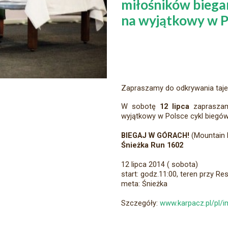
miłośników biega
na wyjątkowy w P
Zapraszamy do odkrywania taje
W sobotę
12 lipca
zaprasza
wyjątkowy w Polsce cykl biegów
BIEGAJ W GÓRACH!
(Mountain 
Śnieżka Run 1602
12 lipca 2014 ( sobota)
start: godz.11:00, teren przy Re
meta: Śnieżka
Szczegóły:
www.karpacz.pl/pl/