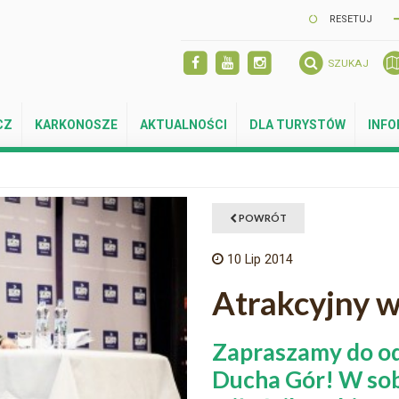
RESETUJ
SZUKAJ
CZ
KARKONOSZE
AKTUALNOŚCI
DLA TURYSTÓW
INF
POWRÓT
10
Lip 2014
Atrakcyjny 
Zapraszamy do od
Ducha Gór! W sob