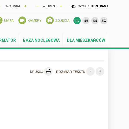
CZCIONKA
WIERSZE
WYSOKI
KONTRAST
MAPA
KAMERY
ZDJĘCIA
PL
EN
DE
CZ
ORMATOR
BAZA NOCLEGOWA
DLA MIESZKAŃCÓW
-
+
DRUKUJ
ROZMIAR TEKSTU