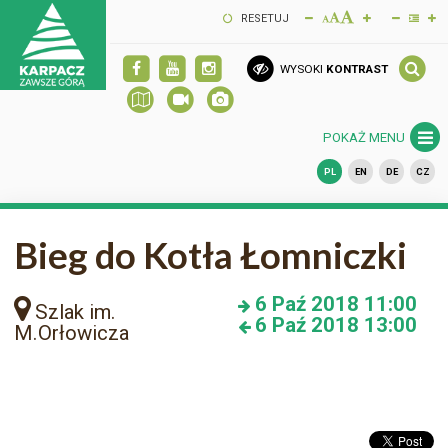
RESETUJ
WYSOKI
KONTRAST
POKAŻ MENU
PL
EN
DE
CZ
Bieg do Kotła Łomniczki
6
Paź 2018
11:00
Szlak im.
6
Paź 2018
13:00
M.Orłowicza