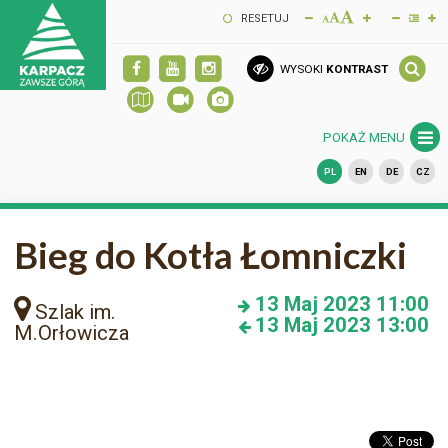
RESETUJ
WYSOKI
KONTRAST
POKAŻ MENU
PL
EN
DE
CZ
Bieg do Kotła Łomniczki
13
Maj 2023
11:00
Szlak im.
13
Maj 2023
13:00
M.Orłowicza