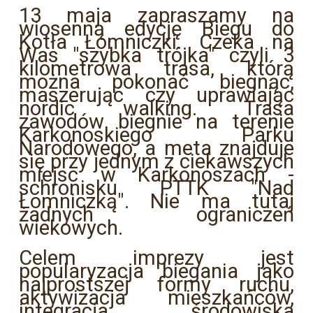
13 maja zapraszamy na
wiosenną edycję Biegu do
Kotła Łomniczki. Czeka na
Was "szybka trójka" czyli 3
kilometrowa trasa, którą
można pokonać biegnąc,
maszerując czy uprawiając
nordic walking. Trasa
zawodów biegnie na terenie
Karkonoskiego Parku
Narodowego, a meta znajduje
się przy jednym z ciekawszych
miejsc w Karkonoszach -
schronisku PTTK "Nad
Łomniczką". Nie ma tutaj
żadnych ograniczeń
wiekowych.
Celem imprezy jest
popularyzacja biegania jako
najprostszej formy ruchu,
aktywizacja mieszkańców,
integracja środowiska