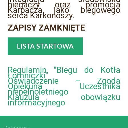
biegaczy oraz promocja
Karpacza jako biegowego
serca Karkonoszy.
ZAPISY ZAMKNIĘTE
LISTA STARTOWA
Regulamin "Biegu do Kotła
Łomniczki"
Oświadczenie – Zgoda
Opiekuna Uczestnika
niepełnoletniego
Klauzula obowiązku
informacyjnego