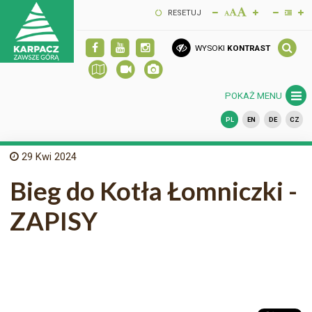
RESETUJ
WYSOKI
KONTRAST
POKAŻ MENU
PL
EN
DE
CZ
29
Kwi 2024
Bieg do Kotła Łomniczki -
ZAPISY