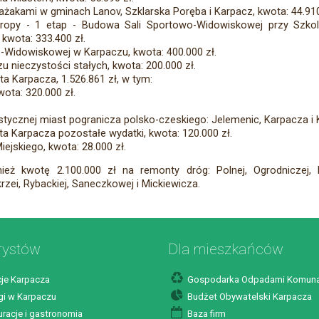
akami w gminach Lanov, Szklarska Poręba i Karpacz, kwota: 44.910
 Europy - 1 etap - Budowa Sali Sportowo-Widowiskowej przy Sz
kwota: 333.400 zł.
Widowiskowej w Karpaczu, kwota: 400.000 zł.
nieczystości stałych, kwota: 200.000 zł.
ta Karpacza, 1.526.861 zł, w tym:
wota: 320.000 zł.
ystycznej miast pogranicza polsko-czeskiego: Jelemenic, Karpacza i 
ta Karpacza pozostałe wydatki, kwota: 120.000 zł.
jskiego, kwota: 28.000 zł.
ż kwotę 2.100.000 zł na remonty dróg: Polnej, Ogrodniczej, P
zei, Rybackiej, Saneczkowej i Mickiewicza.
rystów
Dla mieszkańców
je Karpacza
Gospodarka Odpadami Komuna
i w Karpaczu
Budżet Obywatelski Karpacza
racje i gastronomia
Baza firm