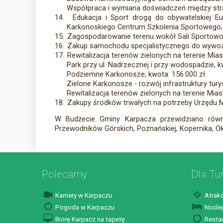
Współpraca i wymiana doświadczeń między straż
14.
Edukacja i Sport drogą do obywatelskiej
Karkonoskiego Centrum Szkolenia Sportowego, 
15.
Zagospodarowanie terenu wokół Sali Sportowo-
16.
Zakup samochodu specjalistycznego do wywozu 
17.
Rewitalizacja terenów zielonych na terenie Mias
Park przy ul. Nadrzecznej i przy wodospadzie, k
Podziemne Karkonosze, kwota: 156.000 zł.
Zielone Karkonosze - rozwój infrastruktury tur
Rewitalizacja terenów zielonych na terenie Mias
18.
Zakupy środków trwałych na potrzeby Urzędu Mie
W Budżecie Gminy Karpacza przewidziano równie
Przewodników Górskich, Poznańskiej, Kopernika, Okr
Polecamy
Dla Tu
Kamery w Karpaczu
Atrakc
Pogoda w Karpaczu
Nocleg
Biorę Karpacz na tapetę
Restau