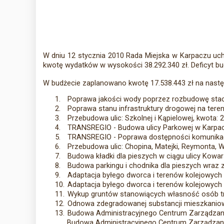
W dniu 12 stycznia 2010 Rada Miejska w Karpaczu uc
kwotę wydatków w wysokości 38.292.340 zł. Deficyt bud
W budżecie zaplanowano kwotę 17.538.443 zł na nastę
1.
Poprawa jakości wody poprzez rozbudowę stacj
2.
Poprawa stanu infrastruktury drogowej na teren
3.
Przebudowa ulic: Szkolnej i Kąpielowej, kwota: 2
4.
TRANSREGIO - Budowa ulicy Parkowej w Karpacz
5.
TRANSREGIO - Poprawa dostępności komunikacyj
6.
Przebudowa ulic: Chopina, Matejki, Reymonta, Wy
7.
Budowa kładki dla pieszych w ciągu ulicy Kowars
8.
Budowa parkingu i chodnika dla pieszych wraz 
9.
Adaptacja byłego dworca i terenów kolejowych n
10.
Adaptacja byłego dworca i terenów kolejowych na
11.
Wykup gruntów stanowiących własność osób trz
12.
Odnowa zdegradowanej substancji mieszkaniowej
13.
Budowa Administracyjnego Centrum Zarządzania
Budowa Administracyjnego Centrum Zarządzania