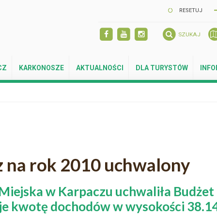
RESETUJ
SZUKAJ
CZ
KARKONOSZE
AKTUALNOŚCI
DLA TURYSTÓW
INF
 na rok 2010 uchwalony
 Miejska w Karpaczu uchwaliła Budżet
e kwotę dochodów w wysokości 38.142