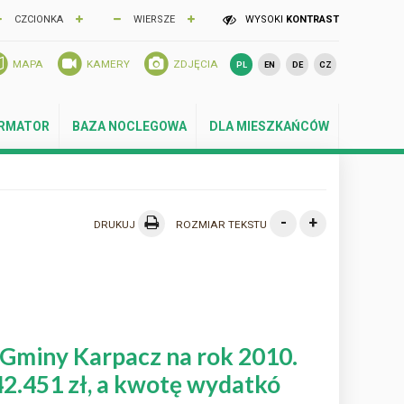
CZCIONKA
WIERSZE
WYSOKI
KONTRAST
MAPA
KAMERY
ZDJĘCIA
PL
EN
DE
CZ
ORMATOR
BAZA NOCLEGOWA
DLA MIESZKAŃCÓW
-
+
DRUKUJ
ROZMIAR TEKSTU
 Gminy Karpacz na rok 2010.
.451 zł, a kwotę wydatkó