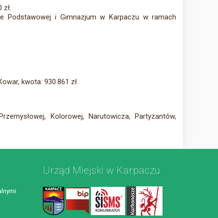
 zł.
kole Podstawowej i Gimnazjum w Karpaczu w ramach
Kowar, kwota: 930.861 zł.
rzemysłowej, Kolorowej, Narutowicza, Partyzantów,
Urząd Miejski w Karpaczu
lnymi