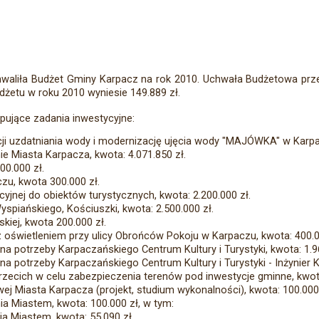
hwaliła Budżet Gminy Karpacz na rok 2010. Uchwała Budżetowa prz
żetu w roku 2010 wyniesie 149.889 zł.
pujące zadania inwestycyjne:
i uzdatniania wody i modernizację ujęcia wody "MAJÓWKA" w Karpac
ie Miasta Karpacza, kwota: 4.071.850 zł.
00.000 zł.
u, kwota 300.000 zł.
nej do obiektów turystycznych, kwota: 2.200.000 zł.
spiańskiego, Kościuszki, kwota: 2.500.000 zł.
kiej, kwota 200.000 zł.
z oświetleniem przy ulicy Obrońców Pokoju w Karpaczu, kwota: 400.0
a potrzeby Karpaczańskiego Centrum Kultury i Turystyki, kwota: 1.96
 potrzeby Karpaczańskiego Centrum Kultury i Turystyki - Inżynier Ko
ecich w celu zabezpieczenia terenów pod inwestycje gminne, kwota
 Miasta Karpacza (projekt, studium wykonalności), kwota: 100.000 
 Miastem, kwota: 100.000 zł, w tym:
 Miastem, kwota: 55.090 zł.