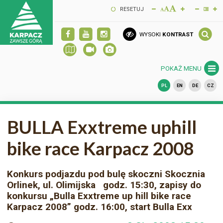
RESETUJ
WYSOKI
KONTRAST
POKAŻ MENU
PL
EN
DE
CZ
BULLA Exxtreme uphill
bike race Karpacz 2008
Konkurs podjazdu pod bulę skoczni Skocznia
Orlinek, ul. Olimijska godz. 15:30, zapisy do
konkursu „Bulla Exxtreme up hill bike race
Karpacz 2008” godz. 16:00, start Bulla Exx