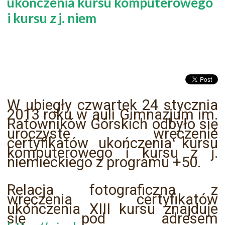
ukończenia kursu komputerowego
i kursu z j. niem
W ubiegły czwartek 24 stycznia
2013 roku w auli Gimnazjum im.
Ratowników Górskich odbyło się
uroczyste wręczenie
certyfikatów ukończenia kursu
komputerowego i kursu z j.
niemieckiego z programu +50.
Relacja fotograficzna z
wręczenia certyfikatów
ukończenia XIII kursu znajduje
się pod adresem