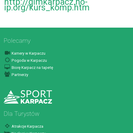
http://gimkarpacz.no-
ip.org/kurs_komp.htm
Polecamy
Kamery w Karpaczu
Pogoda w Karpaczu
Biorę Karpacz na tapetę
Partnerzy
Dla Turystów
Atrakcje Karpacza