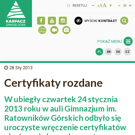
RESETUJ
WYSOKI
KONTRAST
POKAŻ MENU
PL
EN
DE
CZ
28
Sty 2013
Certyfikaty rozdane
W ubiegły czwartek 24 stycznia
2013 roku w auli Gimnazjum im.
Ratowników Górskich odbyło się
uroczyste wręczenie certyfikatów