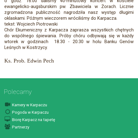
o godz. 16.00 daliśmy 40-minutowy koncert w kościele
ewangelicko-augsburskim pw. Zbawiciela w Żorach. Licznie
zgromadzona publiczność nagrodziła nasz występ długimi
oklaskami. Późnym wieczorem wróciliśmy do Karpacza.
tekst: Wojciech Piotrowski
Chór Ekumeniczny z Karpacza zaprasza wszystkich chętnych
do wspólnego śpiewania. Próby chóru odbywają się w każdy
wtorek w godzinach 18.30 - 20.30 w holu Banku Genów
Leśnych w Kostrzycy.
Ks. Prob. Edwin Pech
Polecamy
Kamery w Karpaczu
Pogoda w Karpaczu
Biorę Karpacz na tapetę
Partnerzy