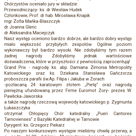
Chórzystów oceniało jury w składzie:
Przewodniczący- ks. dr Wiesław Hudek
Członkowie; Prof. dr hab. Mirosława Knapik
mgr Zofia Mańka-Błaszczyk
dr Joanna Glenc
dr Aleksandra Maciejczyk
Nasz występ oceniono bardzo dobrze, ale bardzo dobry występ
miało większość przybyłych zespołów. Ogólnie poziom
wykonawczy był bardzo wysoki. Nie zdobyliśmy tym razem
żadnej nagrody. Zdobyliśmy jednak wartościowe
doświadczenia, które w przyszłości z pewnością zaprocentują!
Grand Prix - nagrodę ks. abp. Damiana Zimonia Metropolity
Katowickiego oraz ks. Dziekana Stanisława Gańczorza
proboszcza parafii św.Ap. Filipa i Jakuba w Żorach
-pozłacaną 24 karatowym złotem ,,Pietę” oraz nagrodą
pieniężną ufundowaną przez Firme Euromot Żory- prezes W.
Pawlicka-Jaworska
a także nagrodę rzeczową wojewody katowickiego p. Zygmunta
Łukaszczyka
otrzymał: Chłopięcy Chór katedralny „Pueri Cantores
Tarnovienses” z Bazyliki Katedralnej w Tarnowie
Dyrygent: ks. Grzegorz Piekarz
Po naszym konkursowym występie mieliśmy chwilę przerwy, a