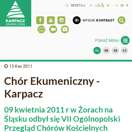
RESETUJ
WYSOKI
KONTRAST
POKAŻ MENU
PL
EN
DE
CZ
13
Kwi 2011
Chór Ekumeniczny -
Karpacz
09 kwietnia 2011 r w Żorach na
Śląsku odbył się VII Ogólnopolski
Przegląd Chórów Kościelnych