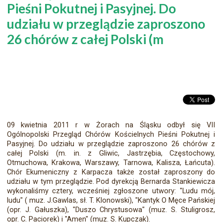
Pieśni Pokutnej i Pasyjnej. Do
udziału w przeglądzie zaproszono
26 chórów z całej Polski (m
09 kwietnia 2011 r w Żorach na Śląsku odbył się VII
Ogólnopolski Przegląd Chórów Kościelnych Pieśni Pokutnej i
Pasyjnej. Do udziału w przeglądzie zaproszono 26 chórów z
całej Polski (m. in. z Gliwic, Jastrzębia, Częstochowy,
Otmuchowa, Krakowa, Warszawy, Tarnowa, Kalisza, Łańcuta).
Chór Ekumeniczny z Karpacza także został zaproszony do
udziału w tym przeglądzie. Pod dyrekcją Bernarda Stankiewicza
wykonaliśmy cztery, wcześniej zgłoszone utwory: "Ludu mój,
ludu" ( muz. J.Gawlas, sł. T. Klonowski), "Kantyk O Męce Pańskiej
(opr. J. Gałuszka), "Duszo Chrystusowa" (muz. S. Stuligrosz,
opr. C. Paciorek) i "Amen" (muz. S. Kupczak).