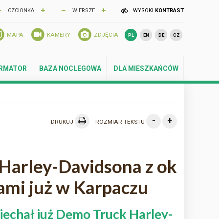
CZCIONKA
WIERSZE
WYSOKI
KONTRAST
MAPA
KAMERY
ZDJĘCIA
PL
EN
DE
CZ
ORMATOR
BAZA NOCLEGOWA
DLA MIESZKAŃCÓW
-
+
DRUKUJ
ROZMIAR TEKSTU
Harley-Davidsona z ok
ami już w Karpaczu
jechał już Demo Truck Harley-