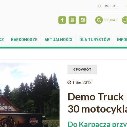
RESETUJ
SZUKAJ
CZ
KARKONOSZE
AKTUALNOŚCI
DLA TURYSTÓW
INF
POWRÓT
1
Sie 2012
Demo Truck 
30 motocykl
Do Karpacza przy