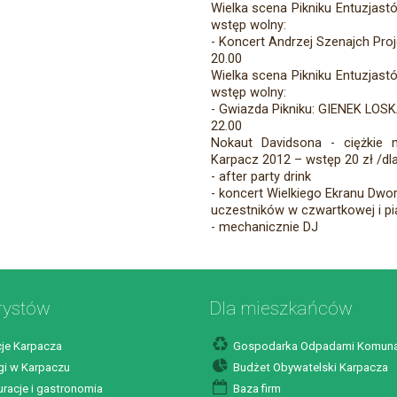
Wielka scena Pikniku Entuzjast
wstęp wolny:
- Koncert Andrzej Szenajch Proj
20.00
Wielka scena Pikniku Entuzjast
wstęp wolny:
- Gwiazda Pikniku: GIENEK LOS
22.00
Nokaut Davidsona - ciężkie 
Karpacz 2012 – wstęp 20 zł /d
- after party drink
- koncert Wielkiego Ekranu Dwor
uczestników w czwartkowej i pi
- mechanicznie DJ
rystów
Dla mieszkańców
je Karpacza
Gospodarka Odpadami Komuna
i w Karpaczu
Budżet Obywatelski Karpacza
racje i gastronomia
Baza firm