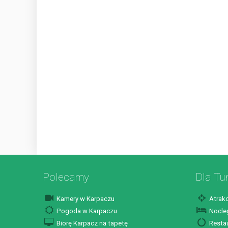
Polecamy
Dla Tu
Kamery w Karpaczu
Atrakc
Pogoda w Karpaczu
Nocleg
Biorę Karpacz na tapetę
Restau