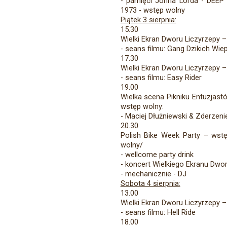
- pamięci Johna Lorda - DEEP
1973 - wstęp wolny
Piątek 3 sierpnia:
15.30
Wielki Ekran Dworu Liczyrzepy 
- seans filmu: Gang Dzikich Wie
17.30
Wielki Ekran Dworu Liczyrzepy 
- seans filmu: Easy Rider
19.00
Wielka scena Pikniku Entuzjast
wstęp wolny:
- Maciej Dłużniewski & Zderzeni
20.30
Polish Bike Week Party – wstę
wolny/
- wellcome party drink
- koncert Wielkiego Ekranu Dwo
- mechanicznie - DJ
Sobota 4 sierpnia:
13.00
Wielki Ekran Dworu Liczyrzepy 
- seans filmu: Hell Ride
18.00