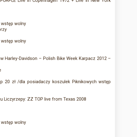
 PURPLE Live in Copenhagen 1972 + Live in New York
– wstęp wolny
przy
– wstęp wolny
ów Harley-Davidson – Polish Bike Week Karpacz 2012 –
e
p 20 zł /dla posiadaczy koszulek Piknikowych wstęp
ru Liczyrzepy: ZZ TOP live from Texas 2008
– wstęp wolny