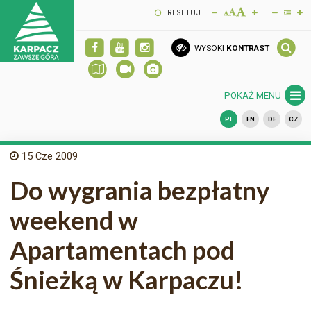
RESETUJ
WYSOKI
KONTRAST
POKAŻ MENU
PL
EN
DE
CZ
15
Cze 2009
Do wygrania bezpłatny
weekend w
Apartamentach pod
Śnieżką w Karpaczu!