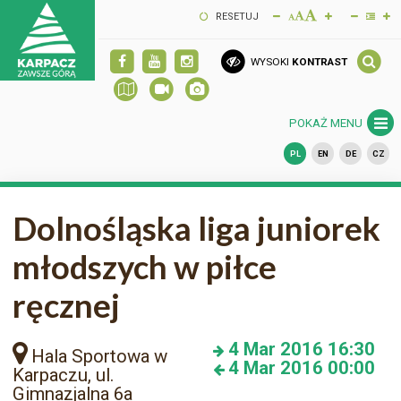
RESETUJ
WYSOKI
KONTRAST
POKAŻ MENU
PL
EN
DE
CZ
Dolnośląska liga juniorek
młodszych w piłce
ręcznej
4
Mar 2016
16:30
Hala Sportowa w
4
Mar 2016
00:00
Karpaczu, ul.
Gimnazjalna 6a