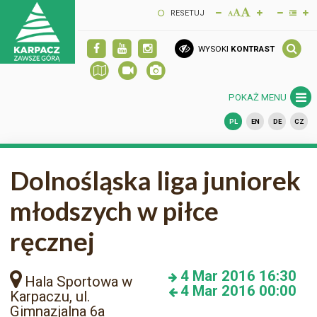
RESETUJ
WYSOKI
KONTRAST
POKAŻ MENU
PL
EN
DE
CZ
Dolnośląska liga juniorek
młodszych w piłce
ręcznej
4
Mar 2016
16:30
Hala Sportowa w
4
Mar 2016
00:00
Karpaczu, ul.
Gimnazjalna 6a